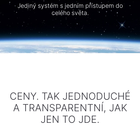
Jediný
systém
s
jedním
přístupem
do
celého
světa
.
CENY. TAK JEDNODUCHÉ
A TRANSPARENTNÍ, JAK
JEN TO JDE.