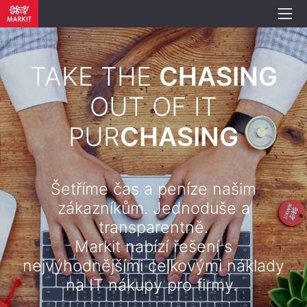
TAKE THE
CHASING
OUT OF IT
PUR
CHASING
Šetříme čas a peníze našim
zákazníkům. Jednoduše a
transparentně.
Markit nabízí řešení s
nejvýhodnějšími celkovými náklady
na IT nákupy pro firmy.