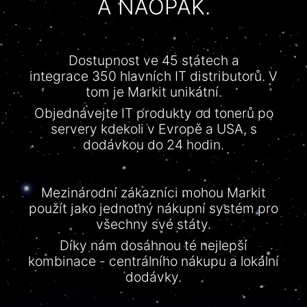
A NAOPAK.
Dostupnost
ve 45
státech
a
integrace
350
hlavních
IT
distributorů
. V
tom je
Markit
unikátní
.
Objednávejte
IT
produkty
od
tonerů
po
servery kdekoli v Evropě a USA, s
dodávkou
do 24
hodin
.
Mezinárodní
zákazníci
mohou
Markit
použít
jako
jednotný
nákupní
systém
pro
všechny
své
státy
.
Díky
nám
dosáhnou
té
nejlepší
kombinace
-
centrálního
nákupu
a
lokální
dodávky
.