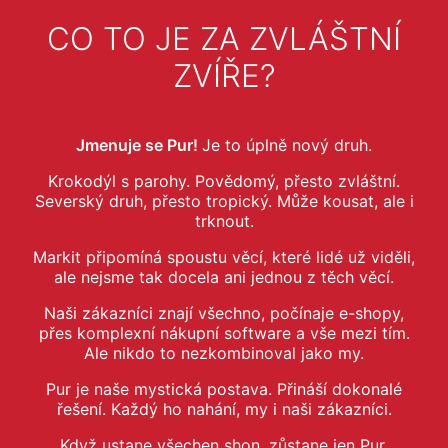
CO TO JE ZA ZVLÁŠTNÍ
ZVÍŘE?
Jmenuje se Pur!
Je to úplně nový druh.
Krokodýl s parohy. Povědomý, přesto zvláštní.
Severský druh, přesto tropický. Může kousat, ale i
trknout.
Markit připomíná spoustu věcí, které lidé už viděli,
ale nejsme tak docela ani jednou z těch věcí.
Naši zákazníci znají všechno, počínaje e-shopy,
přes komplexní nákupní software a vše mezi tím.
Ale nikdo to nezkombinoval jako my.
Pur je naše mystická postava. Přináší dokonalé
řešení. Každý ho nahání, my i naši zákazníci.
Když ustane všechen shon, zůstane jen Pur.