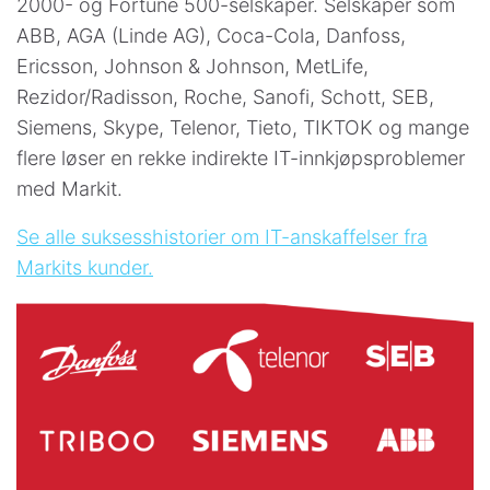
2000- og Fortune 500-selskaper. Selskaper som
ABB, AGA (Linde AG), Coca-Cola, Danfoss,
Ericsson, Johnson & Johnson, MetLife,
Rezidor/Radisson, Roche, Sanofi, Schott, SEB,
Siemens, Skype, Telenor, Tieto, TIKTOK og mange
flere løser en rekke indirekte IT-innkjøpsproblemer
med Markit.
Se alle suksesshistorier om IT-anskaffelser fra
Markits kunder.