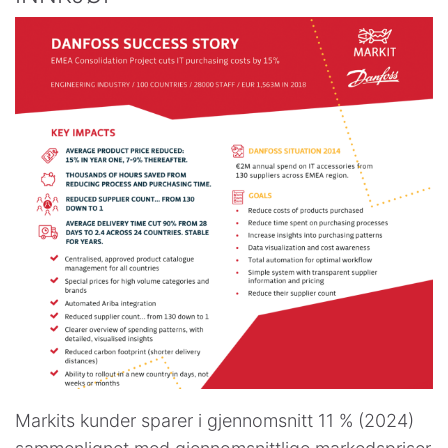
Markits kunder sparer i gjennomsnitt 11 % (2024)