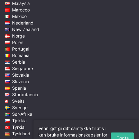
Malaysia
Marocco
Mexico
Nederland
New Zealand
Norge
Polen
Portugal
Romania
Serbia
Singapore
Slovakia
Slovenia
Spania
Storbritannia
Sveits
Sverige
Sør-Afrika
Tjekkia
Tyrkia
Vennligst gi ditt samtykke til at vi
Tyskland
kan bruke informasjonskapsler for
Godta