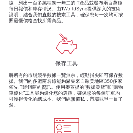
據，列出一百多萬種獨一無二的IT產品並發布兩百萬種
每日報價和庫存情況。由1WorldSync提供深入的技術
說明，結合我們直觀的搜索工具，確保您每一次均可按
照最優價格查找所需商品。
保存工具
將所有的市場競爭數據一覽無余
，
輕動指尖即可保存數
據
。我們的多廠商名錄能夠聚集來自歐美地區350多家
領先IT經銷商的資訊。
使用麥蓋提的
“
數據瀏覽
”
和
“
購物
車優化
”
工具能夠優化您的選擇
，
確保您的每個訂單均
可獲得優化的總成本
。
我們絕無偏私
，
市場競爭一目了
然
。