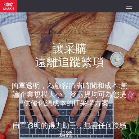
讓采購
遠離追蹤繁瑣
簡單透明，為顧客節省時間和成本.無
論企業規模大小，麥蓋提均可為您提
供優化總成本的IT采購方案。
簡單透明的得力助手，無需任何後續
追蹤。