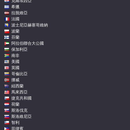
克羅埃西亞
希臘
拉脫維亞
法國
波士尼亞赫塞哥維納
波蘭
芬蘭
阿拉伯聯合大公國
保加利亞
南非
美國
英國
哥倫比亞
挪威
紐西蘭
馬來西亞
捷克共和國
荷蘭
斯洛伐克
斯洛維尼亞
智利
菲律賓