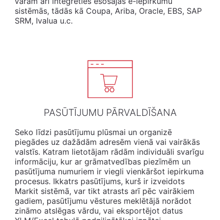
varam arī integrēties esošajās e-iepirkumu
sistēmās, tādās kā Coupa, Ariba, Oracle, EBS, SAP
SRM, Ivalua u.c.
PASŪTĪJUMU PĀRVALDĪŠANA
Seko līdzi pasūtījumu plūsmai un organizē
piegādes uz dažādām adresēm vienā vai vairākās
valstīs. Katram lietotājam rādām individuāli svarīgu
informāciju, kur ar grāmatvedības piezīmēm un
pasūtījuma numuriem ir viegli vienkāršot iepirkuma
procesus. Ikkatrs pasūtījums, kurš ir izveidots
Markit sistēmā, var tikt atrasts arī pēc vairākiem
gadiem, pasūtījumu vēstures meklētājā norādot
zināmo atslēgas vārdu, vai eksportējot datus