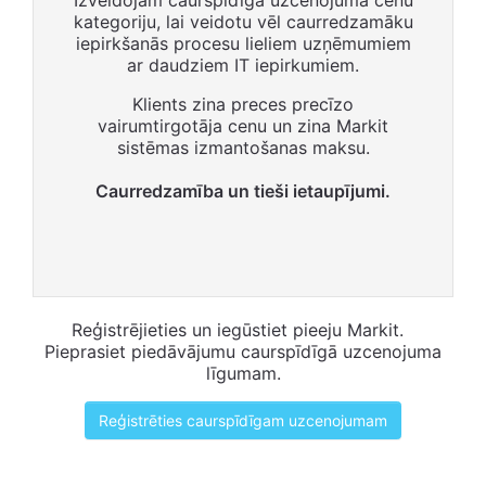
Izveidojām caurspīdīga uzcenojuma cenu
kategoriju, lai veidotu vēl caurredzamāku
iepirkšanās procesu lieliem uzņēmumiem
ar daudziem IT iepirkumiem.
Klients zina preces precīzo
vairumtirgotāja cenu un zina Markit
sistēmas izmantošanas maksu.
Caurredzamība un tieši ietaupījumi.
Reģistrējieties un iegūstiet pieeju Markit.
Pieprasiet piedāvājumu caurspīdīgā uzcenojuma
līgumam.
Reģistrēties caurspīdīgam uzcenojumam