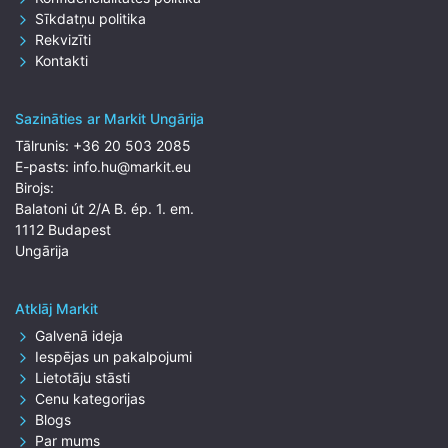
Sīkdatņu politika
Rekvizīti
Kontakti
Sazināties ar Markit Ungārija
Tālrunis:
+36 20 503 2085
E-pasts:
info.hu@markit.eu
Birojs:
Balatoni út 2/A B. ép. 1. em.
1112 Budapest
Ungārija
Atklāj Markit
Galvenā ideja
Iespējas un pakalpojumi
Lietotāju stāsti
Cenu kategorijas
Blogs
Par mums