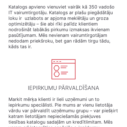
Katalogs apvieno vienuviet vairāk kā 350 vadošo
IT vairumtirgotāju. Katalogs ar plašu piegādātāju
loku ir uzlabots ar apjoma meklētāju un groza
optimizētāju – šie abi rīki palīdz klientiem
nodrošināt labākās pirkumu izmaksas ikvienam
pasūtījumam. Mēs nevienam vairumtirgotājam
nedodam priekšroku, bet gan rādām tirgu tādu,
kāds tas ir.
IEPIRKUMU PĀRVALDĪŠANA
Markit mērķa klienti ir lieli uzņēmumi un to
iepirkumu speciālisti. Pie mums ar vienu lietotāja
vārdu var pārvaldīt uzņēmumu grupu – var piešķirt
katram lietotājam nepieciešamās piekļuves
tiesības katalogu sadaļām un kredītlimitam. Mēs