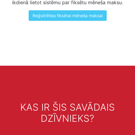
ikdienā lietot sistēmu par fiksētu mēneša maksu.
Reģsitrēties fiksētai mēneša maksai
KAS IR ŠIS SAVĀDAIS
DZĪVNIEKS?