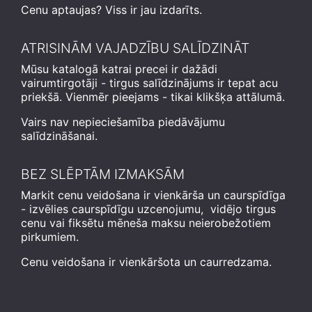
Cenu aptaujas? Viss ir jau izdarīts.
ATRISINĀM VAJADZĪBU SALĪDZINĀT
Mūsu katalogā katrai precei ir dažādi
vairumtirgotāji - tirgus salīdzinājums ir tepat acu
priekšā. Vienmēr pieejams - tikai klikšķa attālumā.
Vairs nav nepieciešamība piedāvājumu
salīdzināšanai.
BEZ SLĒPTĀM IZMAKSĀM
Markit cenu veidošana ir vienkārša un caurspīdīga
- izvēlies caurspīdīgu uzcenojumu, vidējo tirgus
cenu vai fiksētu mēneša maksu neierobežotiem
pirkumiem.
Cenu veidošana ir vienkāršota un caurredzama.