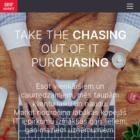
TAKE THE
CHASING
OUT OF IT
PUR
CHASING
Esot vienkāršiem un
caurredzamiem, mēs taupām
klientu laiku un naudu.
Markit nodrošina labākās kopējās
IT iepirkumu izmaksas gan lieliem,
gan maziem uzņēmumiem.​