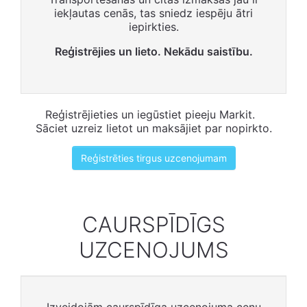
iekļautas cenās, tas sniedz iespēju ātri
iepirkties.
Reģistrējies un lieto. Nekādu saistību.
Reģistrējieties un iegūstiet pieeju Markit.
Sāciet uzreiz lietot un maksājiet par nopirkto.
Reģistrēties tirgus uzcenojumam
CAURSPĪDĪGS
UZCENOJUMS