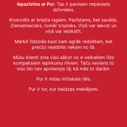
Iepazīsties ar Pur.
Tas ir pavisam neparasts
dzīvnieks.
Krokodils ar brieža ragiem. Pazīstams, bet savāds.
Ziemeļniecisks, tomēr tropisks. Viņš var iekost un
viņš var iebikstīt.
Markit līdzinās kaut kam agrāk redzētam, bet
precīzi neatbilst nekam no tā.
Mūsu klienti zina visu sākot no e-veikaliem līdz
kompeksiem iepirkumu rīkiem. Taču neviens to
visu īsti nav apvienojis tā, kā mēs to darām.
Pur ir mūsu mītiskais tēls.
Pur ir tur, kur beidzas meklējumi.