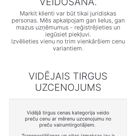
VEIDOŠANA.
Markit klienti var būt tikai juridiskas
personas. Mēs apkalpojam gan lielus, gan
mazus uzņēmumus - reģistrējieties un
iegūsiet piekļuvi.
Izvēlieties vienu no trim vienkāršiem cenu
variantiem.
VIDĒJAIS TIRGUS
UZCENOJUMS
Vidējā tirgus cenas kategorija veido
preču cenu ar mērenu uzcenojumu no
preču vairumtirgotājiem.
Transportēšanas un citas izmaksas jau ir