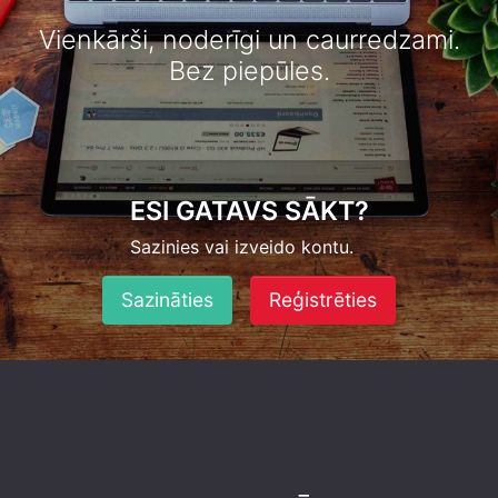
Vienkārši, noderīgi un caurredzami.
Bez piepūles.
ESI GATAVS SĀKT?
Sazinies vai izveido kontu.
Sazināties
Reģistrēties