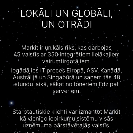
LOKĀLI UN GLOBĀLI,
UN OTRĀDI
Markit
ir
unikāls
rīks
,
kas
darbojas
45
valstīs
ar 350
integrētiem
lielākajiem
vairumtirgotājiem
.
Iegādājies
IT
preces
Eiropā
,
ASV
,
Kanādā
,
Austrālijā
un
Singapūrā
un
saņem
tās
48
stundu
laikā
,
sākot
no
toneriem
līdz
pat
serveriem
.
Starptautiskie
klienti
var
izmantot
Markit
kā
vienīgo
iepirkumu
sistēmu
visās
uzņēmuma
pārstāvētajās
valstīs
.