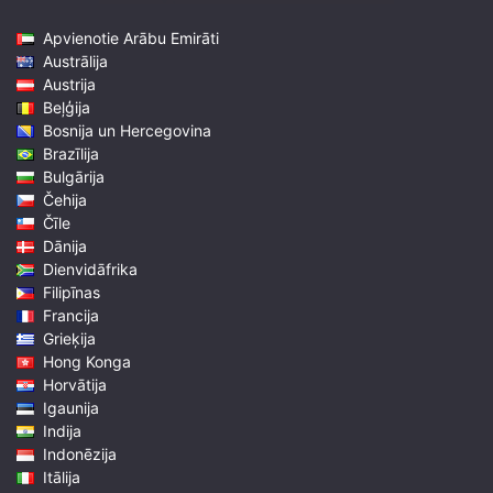
Apvienotie Arābu Emirāti
Austrālija
Austrija
Beļģija
Bosnija un Hercegovina
Brazīlija
Bulgārija
Čehija
Čīle
Dānija
Dienvidāfrika
Filipīnas
Francija
Grieķija
Hong Konga
Horvātija
Igaunija
Indija
Indonēzija
Itālija