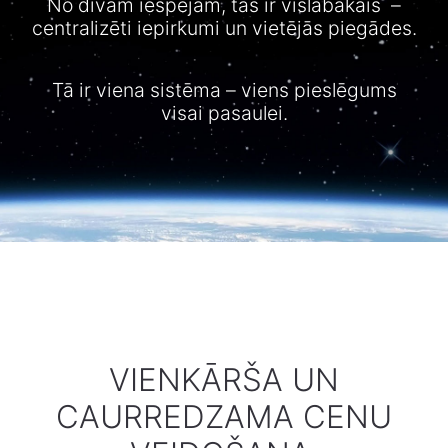
No
divām
iespējam
,
tas
ir
vislabākais
–
centralizēti
iepirkumi
un
vietējās
piegādes
.
Tā ir
viena
sistēma
–
viens
pieslēgums
visai
pasaulei
.​
VIENKĀRŠA UN
CAURREDZAMA CENU