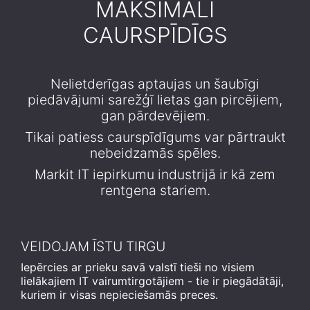
MAKSIMĀLI
CAURSPĪDĪGS
Nelietderīgas aptaujas un šaubīgi
piedāvājumi sarežģī lietas gan pircējiem,
gan pārdevējiem.
Tikai patiess caurspīdīgums var pārtraukt
nebeidzamās spēles.
Markit IT iepirkumu industrijā ir kā zem
rentgena stariem.
VEIDOJAM ĪSTU TIRGU
Iepērcies ar prieku savā valstī tieši no visiem
lielākajiem IT vairumtirgotājiem - tie ir piegādātāji,
kuriem ir visas nepieciešamās preces.