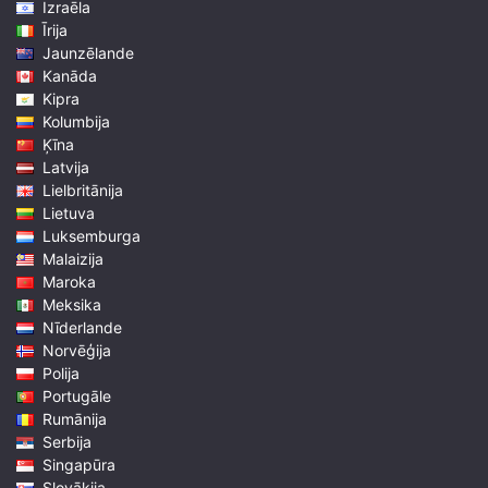
Izraēla
Īrija
Jaunzēlande
Kanāda
Kipra
Kolumbija
Ķīna
Latvija
Lielbritānija
Lietuva
Luksemburga
Malaizija
Maroka
Meksika
Nīderlande
Norvēģija
Polija
Portugāle
Rumānija
Serbija
Singapūra
Slovākija