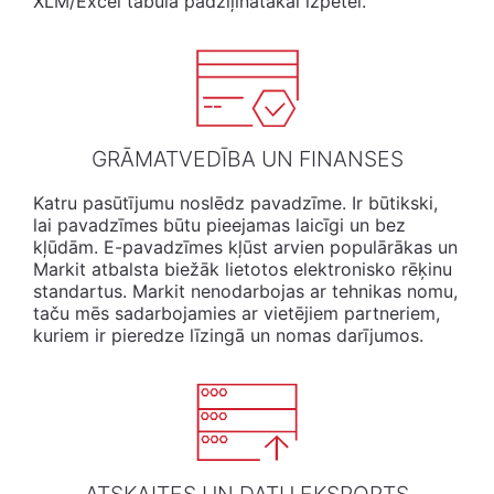
XLM/Excel tabulā padziļinātākai izpētei.
GRĀMATVEDĪBA UN FINANSES
Katru pasūtījumu noslēdz pavadzīme. Ir būtikski,
lai pavadzīmes būtu pieejamas laicīgi un bez
kļūdām. E-pavadzīmes kļūst arvien populārākas un
Markit atbalsta biežāk lietotos elektronisko rēķinu
standartus. Markit nenodarbojas ar tehnikas nomu,
taču mēs sadarbojamies ar vietējiem partneriem,
kuriem ir pieredze līzingā un nomas darījumos.