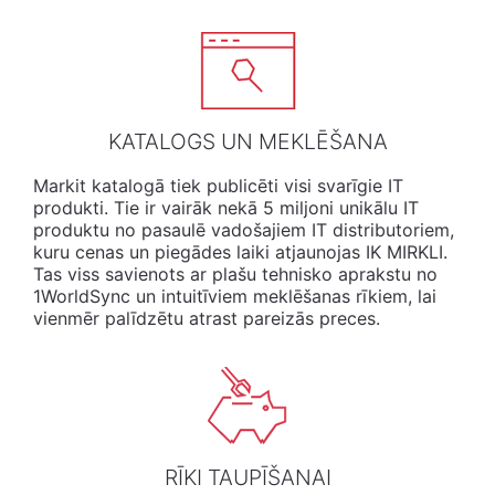
KATALOGS UN MEKLĒŠANA
Markit
katalogā
tiek
publicēti
visi
svarīgie
IT
produkti
. Tie ir vairāk nekā 5 miljoni unikālu IT
produktu no pasaulē vadošajiem IT distributoriem,
kuru cenas un piegādes laiki atjaunojas IK MIRKLI.​​​​​​​
Tas viss savienots ar plašu tehnisko aprakstu no
1WorldSync un intuitīviem meklēšanas rīkiem, lai
vienmēr palīdzētu atrast pareizās preces.
RĪKI TAUPĪŠANAI