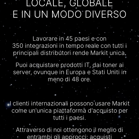
LOCALE, GLOBALE
E IN UN MODO DIVERSO
Lavorare
in 45
paesi
e con
350
integrazioni
in tempo
reale
con tutti i
principali
distributori
rende
Markit
unica
.
Puoi
acquistare
prodotti
IT, dai toner ai
server,
ovunque
in Europa e
Stati
Uniti
in
meno di 48 ore.
I
clienti
internazionali
possono
usare
Markit
come
un'unica
piattaforma
d'acquisto
per
tutti i
paesi
.
Attraverso
di
noi
ottengono
il
meglio
di
entrambi
gli
approcci
:
acquisti