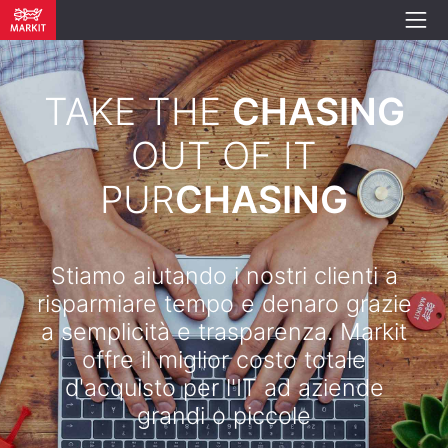
TAKE THE
CHASING
OUT OF IT
PUR
CHASING
Stiamo aiutando i nostri clienti a
risparmiare tempo e denaro grazie
a semplicità e trasparenza. Markit
offre il miglior costo totale
d'acquisto per l'IT ad aziende
grandi o piccole