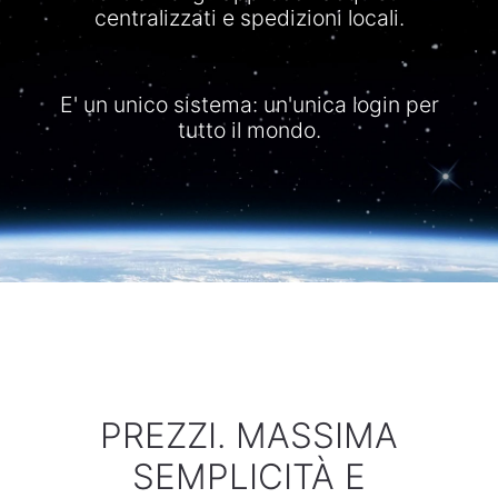
centralizzati
e
spedizioni
locali
.
E' un
unico
sistema
:
un'unica
login per
tutto
il
mondo
.
PREZZI. MASSIMA
SEMPLICITÀ E