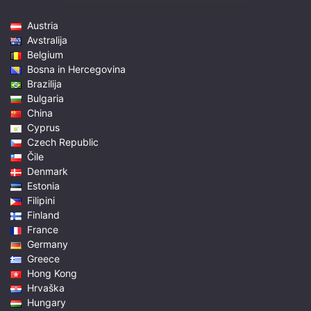
Austria
Avstralija
Belgium
Bosna in Hercegovina
Brazilija
Bulgaria
China
Cyprus
Czech Republic
Čile
Denmark
Estonia
Filipini
Finland
France
Germany
Greece
Hong Kong
Hrvaška
Hungary