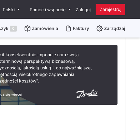
Zarejestruj
Polski
Pomoc i wsparcie
Zaloguj
szyk
Zamówienia
Faktury
Zarządzaj
0
kit konsekwentnie imponuje nam swoją
oterminową perspektywą biznesową,
ycznością, jakością usług i, co najważniejsze,
jętnością wielokrotnego zapewniania
zędności kosztów".
dz się więcej