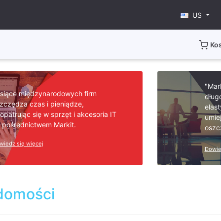
US
Ko
"Mar
siące międzynarodowych firm
dług
zczędza czas i pieniądze,
elast
opatrując się w sprzęt i akcesoria IT
umie
 pośrednictwem Markit.
oszc
wiedz się więcej
Dowie
domości