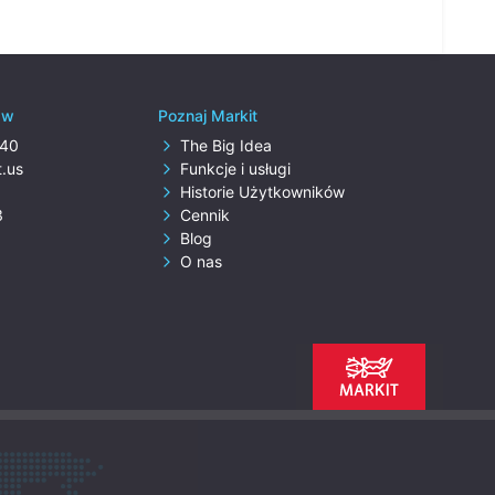
t w
Poznaj Markit
240
The Big Idea
.us
Funkcje i usługi
Historie Użytkowników
3
Cennik
Blog
O nas