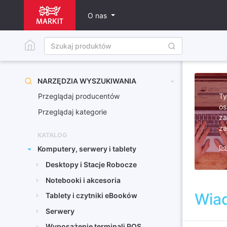
O nas
NARZĘDZIA WYSZUKIWANIA
Ty
Przeglądaj producentów
os
Przeglądaj kategorie
za
za
KATALOG
Do
Komputery, serwery i tablety
Desktopy i Stacje Robocze
Notebooki i akcesoria
Wia
Tablety i czytniki eBooków
Serwery
Wyposażenie terminali POS