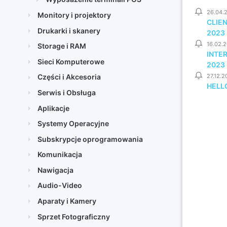
26.04.
Monitory i projektory
CLIE
Drukarki i skanery
2023
16.02.
Storage i RAM
INTE
Sieci Komputerowe
2023
27.12.2
Części i Akcesoria
HELLO
Serwis i Obsługa
Aplikacje
Systemy Operacyjne
Subskrypcje oprogramowania
Komunikacja
Nawigacja
Audio-Video
Aparaty i Kamery
Sprzet Fotograficzny