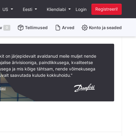
Registreeri!
US
Eesti
Kliendiabi
Login
v
Tellimused
Arved
Konto ja seaded
0
it on järjepidevalt avaldanud meile muljet nende
jalise ärivisiooniga, paindlikkusega, kvaliteetse
usega ja mis kõige tähtsam, nende võimekusega
uvalt saavutada kulude kokkuhoidu."
dasi