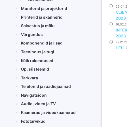
26.04.
Monitorid ja projektorid
CLIE
Printerid ja skännerid
2023
16.02.
Salvestus ja mälu
INTE
Võrgundus
2023
27.12.2
Komponendid ja lisad
HELLO
Teenindus ja tugi
Kõik rakendused
Op. süsteemid
Tarkvara
Telefonid ja raadiojaamad
Navigatsioon
Audio, video ja TV
Kaamerad ja videokaamerad
Fototarvikud