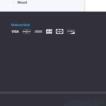
Muud
Makseviisid