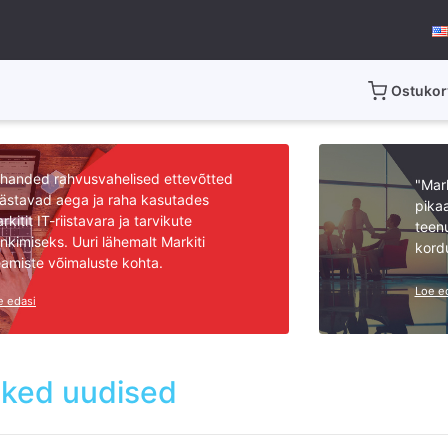
Ostukor
handed rahvusvahelised ettevõtted
"Mark
ästavad aega ja raha kasutades
pikaa
rkitit IT-riistavara ja tarvikute
teen
nkimiseks. Uuri lähemalt Markiti
kord
amiste võimaluste kohta.
Loe e
e edasi
sked uudised