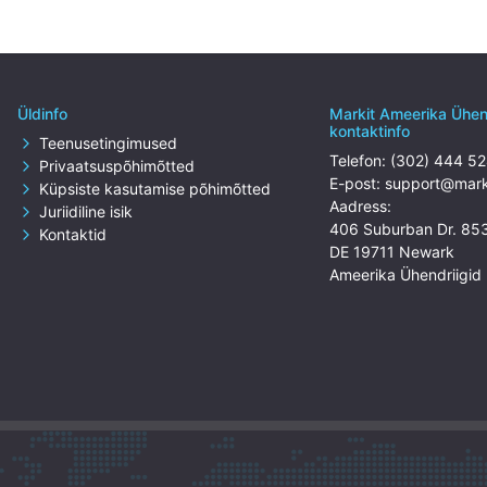
Üldinfo
Markit Ameerika Ühen
kontaktinfo
Teenusetingimused
Telefon:
(302) 444 5
Privaatsuspõhimõtted
E-post:
support@mark
Küpsiste kasutamise põhimõtted
Aadress:
Juriidiline isik
406 Suburban Dr. 85
Kontaktid
DE 19711 Newark
Ameerika Ühendriigid