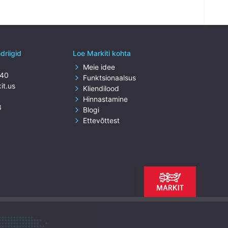
driigid
Loe Markiti kohta
Meie idee
240
Funktsionaalsus
it.us
Kliendilood
Hinnastamine
3
Blogi
Ettevõttest