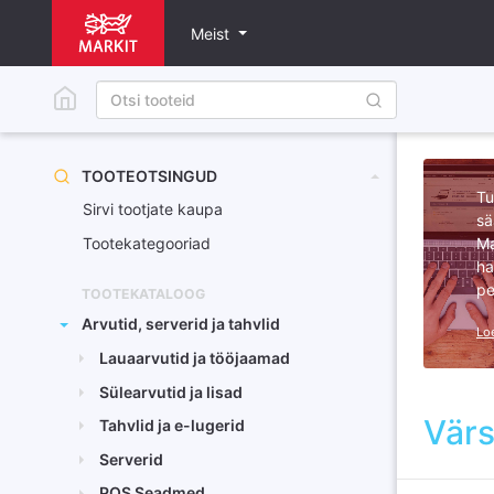
Meist
TOOTEOTSINGUD
Tu
Sirvi tootjate kaupa
sä
Tootekategooriad
Ma
ha
pe
TOOTEKATALOOG
Arvutid, serverid ja tahvlid
Lo
Lauaarvutid ja tööjaamad
Sülearvutid ja lisad
Vär
Tahvlid ja e-lugerid
Serverid
POS Seadmed