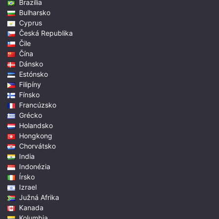
Brazília
Bulharsko
Cyprus
Česká Republika
Čile
Čína
Dánsko
Estónsko
Filipíny
Fínsko
Francúzsko
Grécko
Holandsko
Hongkong
Chorvátsko
India
Indonézia
Írsko
Izrael
Južná Afrika
Kanada
Kolumbia