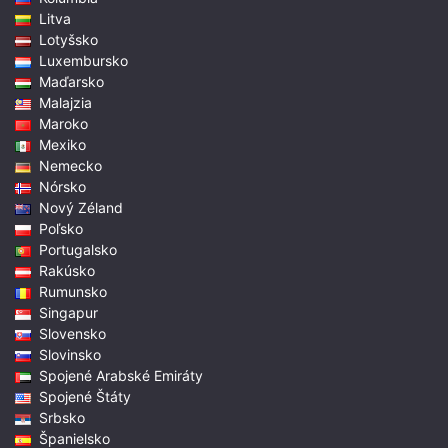
Litva
Lotyšsko
Luxembursko
Maďarsko
Malajzia
Maroko
Mexiko
Nemecko
Nórsko
Nový Zéland
Poľsko
Portugalsko
Rakúsko
Rumunsko
Singapur
Slovensko
Slovinsko
Spojené Arabské Emiráty
Spojené Štáty
Srbsko
Španielsko