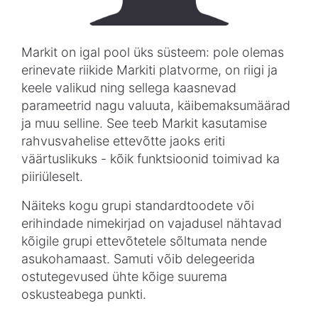
Markit on igal pool üks süsteem: pole olemas
erinevate riikide Markiti platvorme, on riigi ja
keele valikud ning sellega kaasnevad
parameetrid nagu valuuta, käibemaksumäärad
ja muu selline. See teeb Markit kasutamise
rahvusvahelise ettevõtte jaoks eriti
väärtuslikuks - kõik funktsioonid toimivad ka
piiriüleselt.
Näiteks kogu grupi standardtoodete või
erihindade nimekirjad on vajadusel nähtavad
kõigile grupi ettevõtetele sõltumata nende
asukohamaast. Samuti võib delegeerida
ostutegevused ühte kõige suurema
oskusteabega punkti.