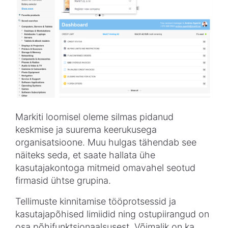
Markiti loomisel oleme silmas pidanud
keskmise ja suurema keerukusega
organisatsioone. Muu hulgas tähendab see
näiteks seda, et saate hallata ühe
kasutajakontoga mitmeid omavahel seotud
firmasid ühtse grupina.
Tellimuste kinnitamise tööprotsessid ja
kasutajapõhised limiidid ning ostupiirangud on
osa põhifunktsionaalsusest. Võimalik on ka