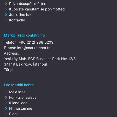
Privaatsuspõhimõtted
Küpsiste kasutamise põhimõtted
Juriidiline isik
Kontaktid
Markit Türgi kontaktinfo
Telefon:
+90 (212) 988 0209
E-post:
info@markit.com.tr
Aadress:
Yeşilköy Mah. EGS Business Park No: 12/8
34149 Bakırköy, İstanbul
Türgi
Loe Markiti kohta
Meie idee
Funktsionaalsus
Kliendilood
Hinnastamine
Blogi