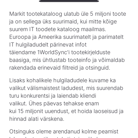
Markit
tootekataloog
ulatub
üle
5
miljoni
toote
ja on
sellega
üks
suurimaid
,
kui
mitte
kõige
suurem
IT
toodete
kataloog
maailmas
.
Euroopa
ja
Ameerika
suurimatelt
ja
parimatelt
IT
hulgiladudelt
pärinevat
infot
täiendame
1WorldSync'i
tootekirjelduste
baasiga
,
mis
ühtlustab
tooteinfo
ja
võimaldab
rakendada
erinevaid
filtreid
ja
otsinguid
.
Lisaks
kohalikele
hulgiladudele
kuvame
ka
valikut
välismaistest
ladudest
,
mis
suurendab
turu
konkurentsi
ja
laiendab
kliendi
valikut
.
Ühes
päevas
tehakse
enam
kui
15
miljonit
uuendust
, et
hoida
laoseisud
ja
hinnad
alati
värskena
.
Otsinguks
oleme
arendanud
kolme
peamist