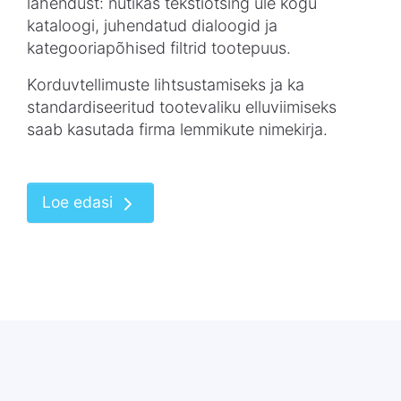
lahendust
:
nutikas
tekstiotsing
üle
kogu
kataloogi
,
juhendatud
dialoogid
ja
kategooriapõhised
filtrid
tootepuus
.
Korduvtellimuste
lihtsustamiseks
ja ka
standardiseeritud
tootevaliku
elluviimiseks
saab
kasutada
firma
lemmikute
nimekirja
.
Loe edasi