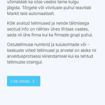
võimaldab ka otse veebis tarne kulgu
jälgida. Tõrgete või viivituste puhul teavitab
Markit teid automaatselt.
Kõik avatud tellimused ja nende täitmisega
seotud info on nähtav ühes lihtsas vaates,
seda nii ühe firma kui ka firmade grupi puhul.
Ostutellimuse numbrid ja kulukohtade või -
keskuste viited tellimusel ja arvetel on abiks nii
arveldusprotsessi kiirendamisel kui ka tehtud
tellimuste otsingul.
Loe edasi