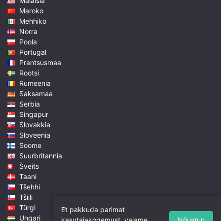
Malaisia
Maroko
Mehhiko
Norra
Poola
Portugal
Prantsusmaa
Rootsi
Rumeenia
Saksamaa
Serbia
Singapur
Slovakkia
Sloveenia
Soome
Suurbritannia
Šveits
Taani
Tšehhi
Tšiili
Türgi
Et pakkuda parimat
Ungari
Nõustun
kasutajakogemust, vajame