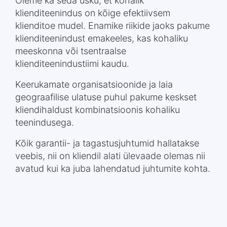
Oleme ka seda usku, et kohalik
klienditeenindus on kõige efektiivsem
klienditoe mudel. Enamike riikide jaoks pakume
klienditeenindust emakeeles, kas kohaliku
meeskonna või tsentraalse
klienditeenindustiimi kaudu.
Keerukamate organisatsioonide ja laia
geograafilise ulatuse puhul pakume keskset
kliendihaldust kombinatsioonis kohaliku
teenindusega.
Kõik garantii- ja tagastusjuhtumid hallatakse
veebis, nii on kliendil alati ülevaade olemas nii
avatud kui ka juba lahendatud juhtumite kohta.