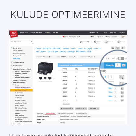
KULUDE OPTIMEERIMINE
IT ostmise kogukulud koosnevad toodete