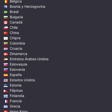
Bélgica
Bosnia y Herzegovina
Brasil
Bulgaria
Canadá
Chile
China
Chipre
Colombia
Croacia
Dinamarca
Emiratos Árabes Unidos
Eslovaquia
Eslovenia
España
Estados Unidos
Estonia
Filipinas
Finlandia
Francia
Grecia
Hong Kong