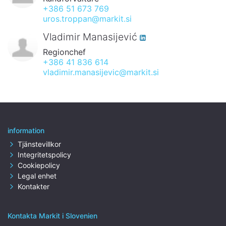
+386 51 673 769
uros.troppan@markit.si
Vladimir Manasijević
Regionchef
+386 41 836 614
vladimir.manasijevic@markit.si
information
Tjänstevillkor
Integritetspolicy
Cookiepolicy
Legal enhet
Kontakter
Kontakta Markit i Slovenien