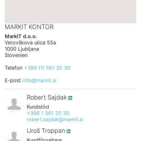
MARKIT KONTOR
MarkIT d.o.o.
Verovškova ulica 55a
1000 Ljubljana
Slovenien
Telefon
+386 (1) 561 35 30
E-post
info@markit.si
Robert Sajdak
Kundstöd
+386 1 561 35 30
robert.sajdak@markit.si
Uroš Troppan
Kundförvaltare