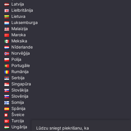
Latvija
Lielbritānija
Lietuva
Luksemburga
Malaizija
Maroka
Meksika
Nīderlande
Norvēģija
Polija
Portugāle
Rumānija
Serbija
Singapūra
Slovākija
Slovēnija
Somija
Spānija
Šveice
Turcija
Ungārija
Lūdzu sniegt piekrišanu, ka