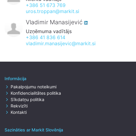
+386 51 673 769
uros.troppan@markit.si
Vladimir Manasijević
Uzņēmuma vadītājs
+386 41 836 614
vladimir.manasijevic@markit.si
Informācija
Pakalpojumu noteikumi
Konfidencialitātes politika
Sīkdatņu politika
Rekvizīti
Kontakti
Sazināties ar Markit Slovēnija