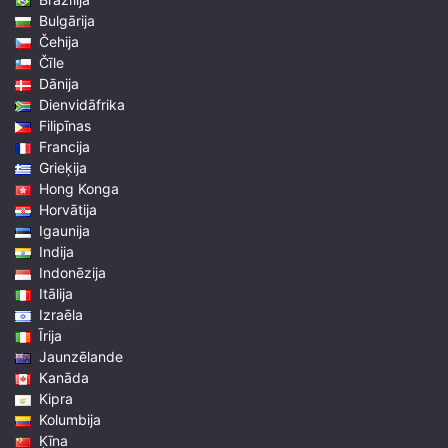
Bulgārija
Čehija
Čīle
Dānija
Dienvidāfrika
Filipīnas
Francija
Grieķija
Hong Konga
Horvātija
Igaunija
Indija
Indonēzija
Itālija
Izraēla
Īrija
Jaunzēlande
Kanāda
Kipra
Kolumbija
Ķīna