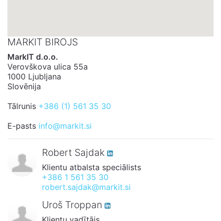
MARKIT BIROJS
MarkIT d.o.o.
Verovškova ulica 55a
1000 Ljubljana
Slovēnija
Tālrunis
+386 (1) 561 35 30
E-pasts
info@markit.si
Robert Sajdak
Klientu atbalsta speciālists
+386 1 561 35 30
robert.sajdak@markit.si
Uroš Troppan
Klientu vadītājs