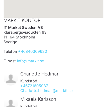
MARKIT KONTOR
IT Market Sweden AB
Klarabergsviadukten 63
111 64 Stockholm
Sverige
Telefon
+46840309620
E-post
Info@markit.se
Charlotte Hedman
Kundstöd
+46721605937
Charlotte.hedman@markit.se
Mikaela Karlsson
Kundstöd