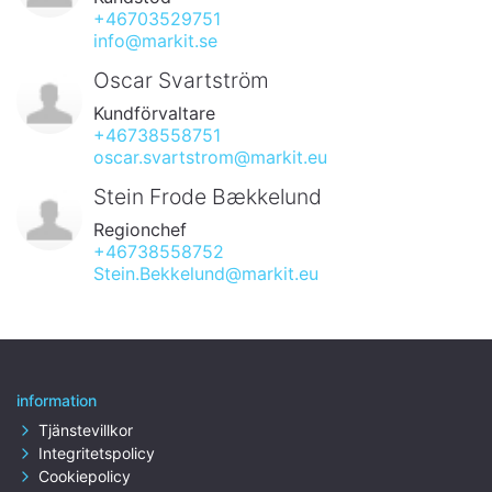
+46703529751
info@markit.se
Oscar Svartström
Kundförvaltare
+46738558751
oscar.svartstrom@markit.eu
Stein Frode Bækkelund
Regionchef
+46738558752
Stein.Bekkelund@markit.eu
information
Tjänstevillkor
Integritetspolicy
Cookiepolicy