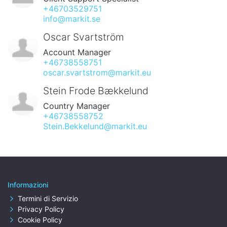
+46703529751
info@markit.se
Oscar Svartström
Account Manager
+46738558751
oscar.svartstrom@markit.eu
Stein Frode Bækkelund
Country Manager
+46738558752
Stein.Bekkelund@markit.eu
Informazioni
Termini di Servizio
Privacy Policy
Cookie Policy