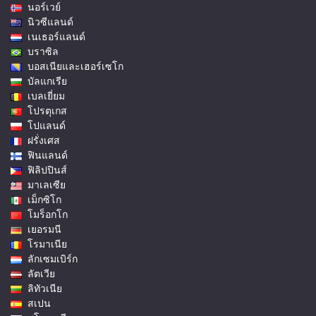
นอร์เวย์
นิวซีแลนด์
เนเธอร์แลนด์
บราซิล
บอสเนียและเฮอร์เซโก
บัลแกเรีย
เบลเยี่ยม
โปรตุเกส
โปแลนด์
ฝรั่งเศส
ฟินแลนด์
ฟิลิปปินส์
มาเลเซีย
เม็กซิโก
โมร็อกโก
เยอรมนี
โรมาเนีย
ลักเซมเบิร์ก
ลัตเวีย
ลิทัวเนีย
สเปน