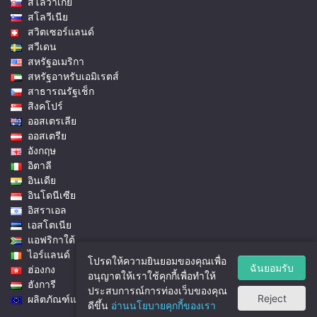
สโลวาเกีย
สโลวีเนีย
สวิตเซอร์แลนด์
สวีเดน
สหรัฐอเมริกา
สหรัฐอาหรับเอมิเรตส์
สาธารณรัฐเช็ก
สิงคโปร์
ออสเตรเลีย
ออสเตรีย
อังกฤษ
อิตาลี
อินเดีย
อินโดนีเซีย
อิสราเอล
เอสโตเนีย
แอฟริกาใต้
ไอร์แลนด์
โปรดให้ความยินยอมของคุณเพื่อ
ฉันยอมรับ
ฮ่องกง
อนุญาตให้เราใช้คุกกี้เพื่อทำให้
ฮังการี
ประสบการณ์การท่องเว็บของคุณ
Reject
ผลิตภัณฑ์และราคาของสหภาพยุโรป
ดีขึ้น
อ่านนโยบายคุกกี้ของเรา