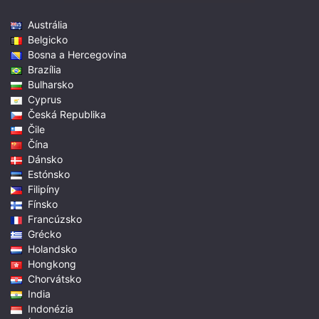
Austrália
Belgicko
Bosna a Hercegovina
Brazília
Bulharsko
Cyprus
Česká Republika
Čile
Čína
Dánsko
Estónsko
Filipíny
Fínsko
Francúzsko
Grécko
Holandsko
Hongkong
Chorvátsko
India
Indonézia