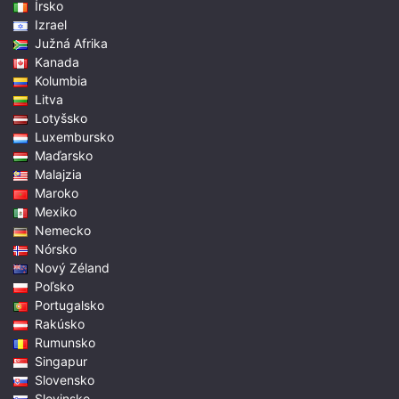
Írsko
Izrael
Južná Afrika
Kanada
Kolumbia
Litva
Lotyšsko
Luxembursko
Maďarsko
Malajzia
Maroko
Mexiko
Nemecko
Nórsko
Nový Zéland
Poľsko
Portugalsko
Rakúsko
Rumunsko
Singapur
Slovensko
Slovinsko