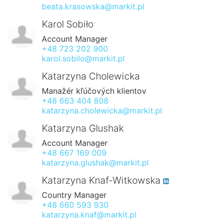
beata.krasowska@markit.pl
Karol Sobiło
Account Manager
+48 723 202 900
karol.sobilo@markit.pl
Katarzyna Cholewicka
Manažér kľúčových klientov
+48 663 404 808
katarzyna.cholewicka@markit.pl
Katarzyna Glushak
Account Manager
+48 667 169 009
katarzyna.glushak@markit.pl
Katarzyna Knaf-Witkowska
Country Manager
+48 660 593 930
katarzyna.knaf@markit.pl