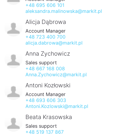
+48 695 606 101
aleksandra.malinowska@markit.pl
Alicja Dąbrowa
Account Manager
+48 723 400 700
alicja.dabrowa@markit.pl
Anna Zychowicz
Sales support
+48 667 168 008
Anna.Zychowicz@markit.pl
Antoni Kozłowski
Account Manager
+48 693 606 303
Antoni.Kozlowski@markit.pl
Beata Krasowska
Sales support
+48 519 137 867