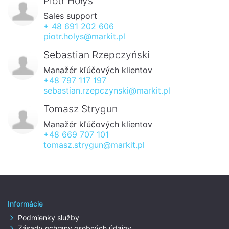
Piotr Hołyś
Sales support
+ 48 691 202 606
piotr.holys@markit.pl
Sebastian Rzepczyński
Manažér kľúčových klientov
+48 797 117 197
sebastian.rzepczynski@markit.pl
Tomasz Strygun
Manažér kľúčových klientov
+48 669 707 101
tomasz.strygun@markit.pl
Informácie
Podmienky služby
Zásady ochrany osobných údajov