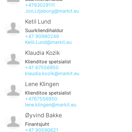
+4793029111
Jon.Liljeborg@markit.eu
Ketil Lund
Suurkliendihaldur
+47 90980249
Ketil.Lund@markit.eu
Klaudia Kozik
Klienditoe spetsialist
+47 67556950
klaudia.kozik@markit.eu
Lene Klingen
Klienditoe spetsialist
+4767556950
lene.klingen@markit.eu
Øyvind Bakke
Finantsjuht
+47 90590621