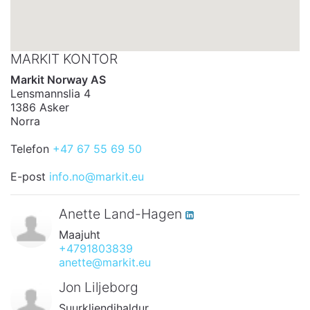
MARKIT KONTOR
Markit Norway AS
Lensmannslia 4
1386 Asker
Norra
Telefon
+47 67 55 69 50
E-post
info.no@markit.eu
Anette Land-Hagen
Maajuht
+4791803839
anette@markit.eu
Jon Liljeborg
Suurkliendihaldur