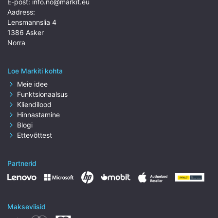
E-post:
info.no@markit.eu
Aadress:
Lensmannslia 4
1386 Asker
Norra
Loe Markiti kohta
Meie idee
Funktsionaalsus
Kliendilood
Hinnastamine
Blogi
Ettevõttest
Partnerid
Makseviisid