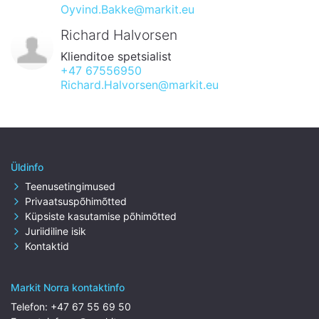
Oyvind.Bakke@markit.eu
Richard Halvorsen
Klienditoe spetsialist
+47 67556950
Richard.Halvorsen@markit.eu
Üldinfo
Teenusetingimused
Privaatsuspõhimõtted
Küpsiste kasutamise põhimõtted
Juriidiline isik
Kontaktid
Markit Norra kontaktinfo
Telefon:
+47 67 55 69 50