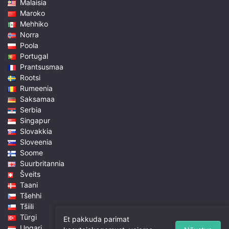
Malaisia
Maroko
Mehhiko
Norra
Poola
Portugal
Prantsusmaa
Rootsi
Rumeenia
Saksamaa
Serbia
Singapur
Slovakkia
Sloveenia
Soome
Suurbritannia
Šveits
Taani
Tšehhi
Tšiili
Türgi
Et pakkuda parimat
Ungari