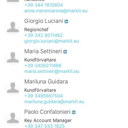
+39 344 1810804
anna.meremianina@markit.eu
Giorgio Luciani
Regionchef
+39 342 8011462
giorgio.luciani@markit.eu
Maria Settineri
Kundförvaltare
+39 3408211496
maria.settineri@markit.eu
Mariluna Guidara
Kundförvaltare
+39 3495667504
mariluna.guidara@markit.eu
Paolo Confalonieri
Key Account Manager
+39 347 543 1625