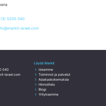
nana
(3) 5200 040
nfo@markit-israel.com
Löydä Markit
00 040
Ideamme
it-israel.com
Toiminnot ja palvelut
Asiakaskokemuksia
Hinnoittelu
Blogi
Yrityksemme