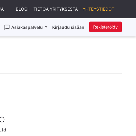
PA
BLOGI
TIETOA YRITYKSESTÄ
YHTEYSTIEDOT
Rekisteröidy
Asiakaspalvelu
Kirjaudu sisään
TO
Ltd