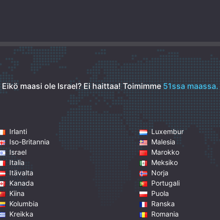
Eikö maasi ole Israel? Ei haittaa!
Toimimme
51ssa maassa.
Irlanti
Luxembur
Iso-Britannia
Malesia
Israel
Marokko
Italia
Meksiko
Itävalta
Norja
Kanada
Portugali
Kiina
Puola
Kolumbia
Ranska
Kreikka
Romania