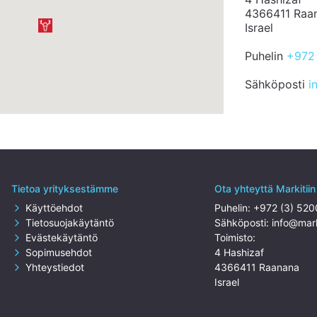
4366411 Raa
Israel
Puhelin
+972 
Sähköposti
i
Tietoa yrityksestämme
Ota yhteyttä Markitiin
Käyttöehdot
Puhelin:
+972 (3) 52
Tietosuojakäytäntö
Sähköposti:
info@mark
Evästekäytäntö
Toimisto:
Sopimusehdot
4 Hashizaf
Yhteystiedot
4366411 Raanana
Israel