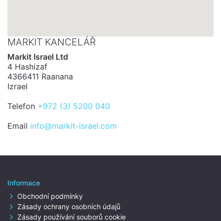
MARKIT KANCELÁŘ
Markit Israel Ltd
4 Hashizaf
4366411 Raanana
Izrael
Telefon
+972 (3) 5200 040
Email
info@markit-israel.com
Informace
Obchodní podmínky
Zásady ochrany osobních údajů
Zásady používání souborů cookie