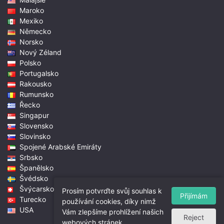
Maroko
Mexiko
Německo
Norsko
Nový Zéland
Polsko
Portugalsko
Rakousko
Rumunsko
Řecko
Singapur
Slovensko
Slovinsko
Spojené Arabské Emiráty
Srbsko
Španělsko
Švédsko
Švýcarsko
Prosím potvrďte svůj souhlas k
Přijímám
Turecko
používání cookies, díky nimž
USA
Vám zlepšíme prohlížení našich
Reject
webových stránek.