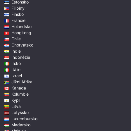
Estonsko
Filipíny
Finsko
Francie
Holandsko
Hongkong
Chile
Chorvatsko
Indie
Indonézie
Irsko
Itálie
Izrael
Jižní Afrika
Kanada
Kolumbie
Kypr
Litva
Lotyšsko
Luxembursko
Maďarsko
Malajsie