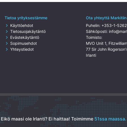
Tietoa yrityksestämme
Ota yhteyttä Markitiin
Käyttöehdot
Puhelin:
+353-1-526
Tietosuojakäytäntö
Sähköposti:
info@mark
Evästekäytäntö
Toimisto:
Sopimusehdot
MVO Unit 1, Fitzwillia
Yhteystiedot
77 Sir John Rogerson'
Irlanti
Eikö maasi ole Irlanti? Ei haittaa!
Toimimme
51ssa maassa.