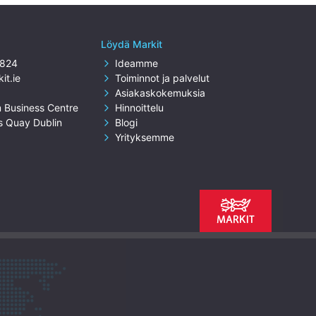
Löydä Markit
2824
Ideamme
it.ie
Toiminnot ja palvelut
Asiakaskokemuksia
m Business Centre
Hinnoittelu
s Quay Dublin
Blogi
Yrityksemme