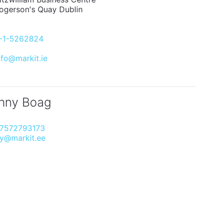
Rogerson's Quay Dublin
-1-5262824
nfo@markit.ie
nny Boag
7572793173
ny@markit.ee