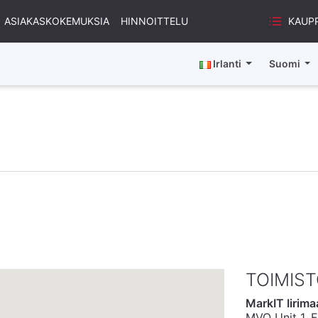
KAUP
ASIAKASKOKEMUKSIA
HINNOITTELU
Irlanti
Suomi
TOIMIS
MarkIT Iirima
MVO Unit 1, F