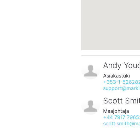
Andy You
Asiakastuki
+353-1-52628
support@markit
Scott Smi
Maajohtaja
+44 7917 7965
scott.smith@ma