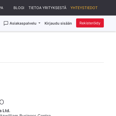
PA
BLOGI
TIETOA YRITYKSESTÄ
YHTEYSTIEDOT
Rekisteröidy
Asiakaspalvelu
Kirjaudu sisään
TO
a Ltd.
itzwilliam Business Centre