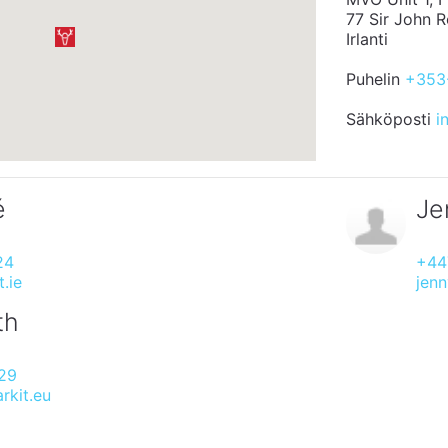
77 Sir John 
Irlanti
Puhelin
+353
Sähköposti
i
é
Je
24
+44
.ie
jen
th
29
rkit.eu