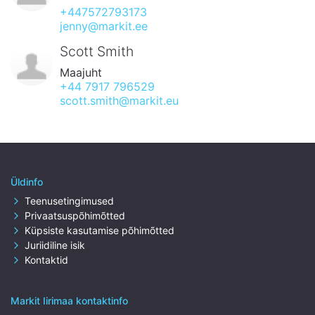
+447572793173
jenny@markit.ee
Scott Smith
Maajuht
+44 7917 796529
scott.smith@markit.eu
Üldinfo
Teenusetingimused
Privaatsuspõhimõtted
Küpsiste kasutamise põhimõtted
Juriidiline isik
Kontaktid
Markit Iirimaa kontaktinfo