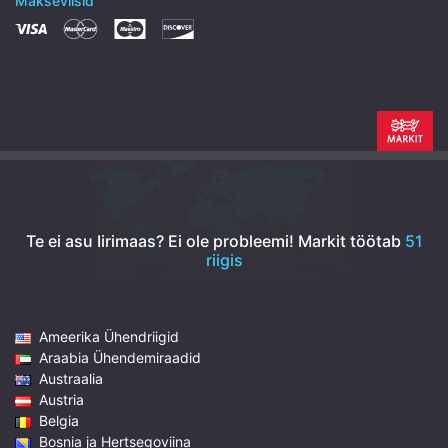
Makseviisid
Te ei asu Iirimaas? Ei ole probleemi!
Markit töötab
51
riigis
Ameerika Ühendriigid
Araabia Ühendemiraadid
Austraalia
Austria
Belgia
Bosnia ja Hertsegoviina