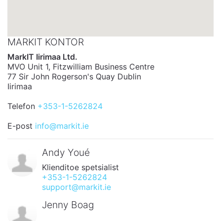
MARKIT KONTOR
MarkIT Iirimaa Ltd.
MVO Unit 1, Fitzwilliam Business Centre
77 Sir John Rogerson's Quay Dublin
Iirimaa
Telefon
+353-1-5262824
E-post
info@markit.ie
Andy Youé
Klienditoe spetsialist
+353-1-5262824
support@markit.ie
Jenny Boag