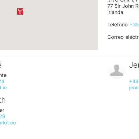
77 Sir John 
Irlanda
Teléfono
+35
Correo elect
é
Je
nte
24
+44
.ie
jen
th
er
29
rkit.eu