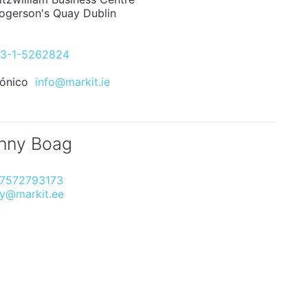
Rogerson's Quay Dublin
3-1-5262824
rónico
info@markit.ie
nny Boag
7572793173
ny@markit.ee