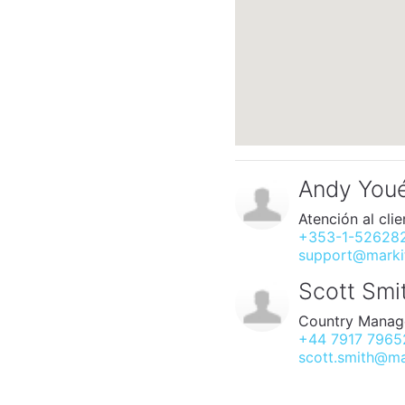
Andy You
Atención al clie
+353-1-52628
support@markit
Scott Smi
Country Manag
+44 7917 7965
scott.smith@ma