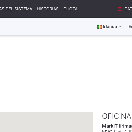
CA
AS DEL SISTEMA
HISTORIAS
CUOTA
Irlanda
E
OFICINA
MarkIT Iirima
MVO Unit 1, F