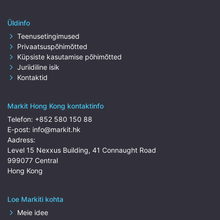
Üldinfo
Teenusetingimused
Privaatsuspõhimõtted
Küpsiste kasutamise põhimõtted
Juriidiline isik
Kontaktid
Markit Hong Kong kontaktinfo
Telefon:
+852 580 150 88
E-post:
info@markit.hk
Aadress:
Level 15 Nexxus Building, 41 Connaught Road
999077 Central
Hong Kong
Loe Markiti kohta
Meie idee