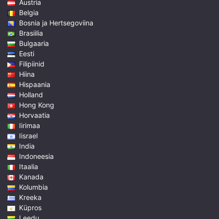
Austria
Belgia
Bosnia ja Hertsegoviina
Brasiilia
Bulgaaria
Eesti
Filipiinid
Hiina
Hispaania
Holland
Hong Kong
Horvaatia
Iirimaa
Iisrael
India
Indoneesia
Itaalia
Kanada
Kolumbia
Kreeka
Küpros
Leedu