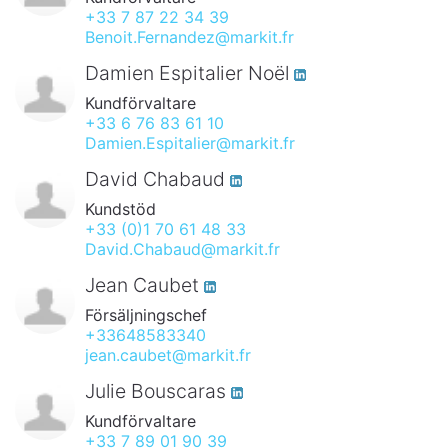
+33 7 87 22 34 39
Benoit.Fernandez@markit.fr
Damien Espitalier Noël
Kundförvaltare
+33 6 76 83 61 10
Damien.Espitalier@markit.fr
David Chabaud
Kundstöd
+33 (0)1 70 61 48 33
David.Chabaud@markit.fr
Jean Caubet
Försäljningschef
+33648583340
jean.caubet@markit.fr
Julie Bouscaras
Kundförvaltare
+33 7 89 01 90 39