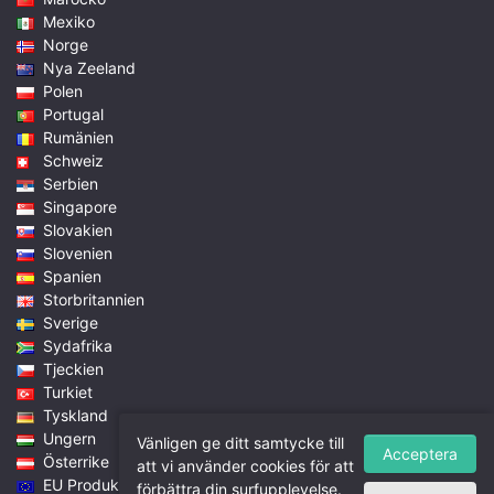
Mexiko
Norge
Nya Zeeland
Polen
Portugal
Rumänien
Schweiz
Serbien
Singapore
Slovakien
Slovenien
Spanien
Storbritannien
Sverige
Sydafrika
Tjeckien
Turkiet
Tyskland
Ungern
Vänligen ge ditt samtycke till
Acceptera
Österrike
att vi använder cookies för att
EU Produkt & Priser
förbättra din surfupplevelse.