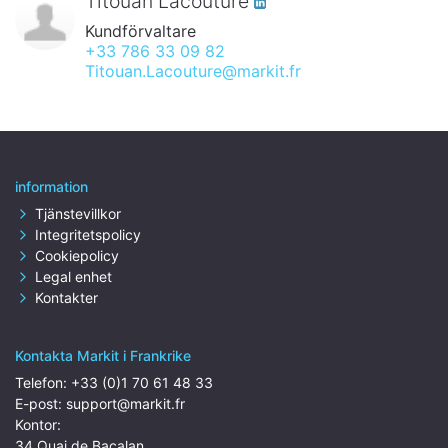
Titouan Lacouture
Kundförvaltare
+33 786 33 09 82
Titouan.Lacouture@markit.fr
information
Tjänstevillkor
Integritetspolicy
Cookiepolicy
Legal enhet
Kontakter
Kontakta Markit i Frankrike
Telefon:
+33 (0)1 70 61 48 33
E-post:
support@markit.fr
Kontor:
34 Quai de Bacalan