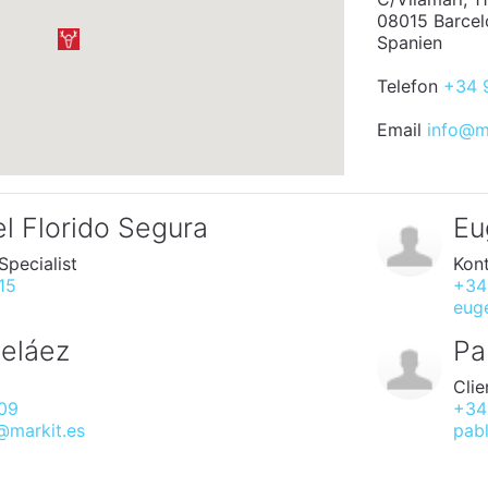
08015 Barcel
Spanien
Telefon
+34 
Email
info@m
l Florido Segura
Eu
Specialist
Kon
15
+34
eug
eláez
Pa
Clie
09
+34
@markit.es
pab