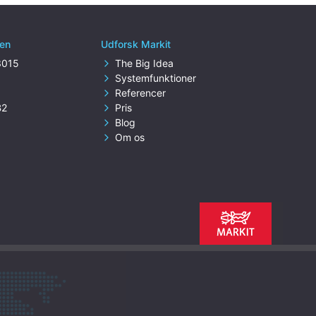
ien
Udforsk Markit
3015
The Big Idea
s
Systemfunktioner
Referencer
B2
Pris
Blog
Om os