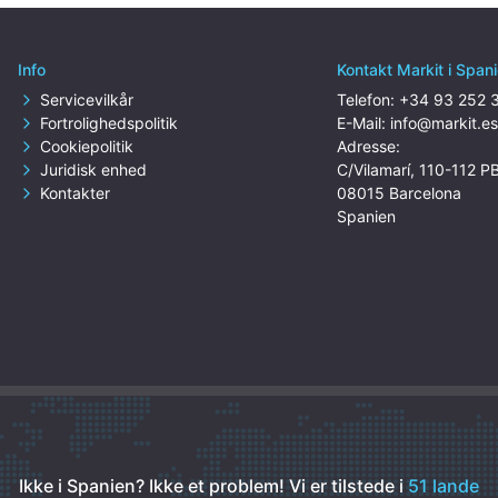
Info
Kontakt Markit i Span
Servicevilkår
Telefon:
+34 93 252 
Fortrolighedspolitik
E-Mail:
info@markit.e
Cookiepolitik
Adresse:
Juridisk enhed
C/Vilamarí, 110-112 P
Kontakter
08015 Barcelona
Spanien
Ikke i Spanien? Ikke et problem!
Vi er tilstede i
51 lande