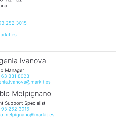
ona
93 252 3015
arkit.es
genia Ivanova
to Manager
 63 331 8028
enia.ivanova@markit.es
blo Melpignano
nt Support Specialist
 93 252 3015
lo.melpignano@markit.es