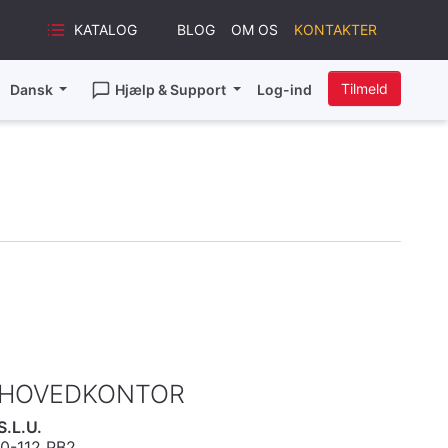
KATALOG
BLOG
OM OS
KONTAKTER
Tilmeld
Dansk
Hjælp & Support
Log-ind
 HOVEDKONTOR
S.L.U.
10-112 PB2