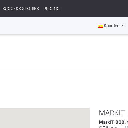
SUCCESS STORIES
PRICING
Spanien
MARKIT
MarkIT B2B, 
C/Vilamarí, 1