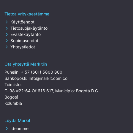
Tietoa yrityksestämme
Käyttöehdot
Tietosuojakäytäntö
Evästekäytäntö
Sopimusehdot
Yhteystiedot
Ota yhteyttä Markitiin
Puhelin:
+ 57 (601) 5800 800
Sähköposti:
Info@markit.com.co
Toimisto:
Cl 98 #22-64 Of 616 617, Municipio: Bogotá D.C.
Bogotá
Kolumbia
Löydä Markit
Ideamme