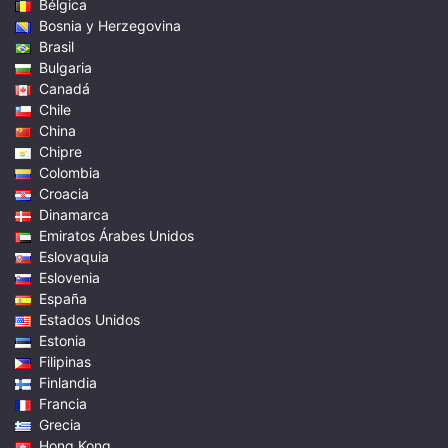
Bélgica
Bosnia y Herzegovina
Brasil
Bulgaria
Canadá
Chile
China
Chipre
Colombia
Croacia
Dinamarca
Emiratos Árabes Unidos
Eslovaquia
Eslovenia
España
Estados Unidos
Estonia
Filipinas
Finlandia
Francia
Grecia
Hong Kong