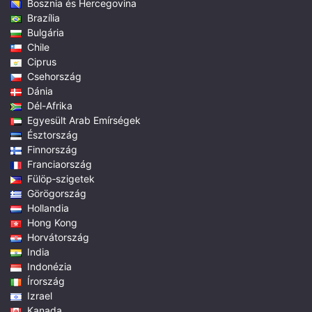
Bosznia és Hercegovina
Brazília
Bulgária
Chile
Ciprus
Csehország
Dánia
Dél-Afrika
Egyesült Arab Emírségek
Észtország
Finnország
Franciaország
Fülöp‑szigetek
Görögország
Hollandia
Hong Kong
Horvátország
India
Indonézia
Írország
Izrael
Kanada