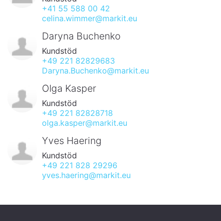
+41 55 588 00 42
celina.wimmer@markit.eu
Daryna Buchenko
Kundstöd
+49 221 82829683
Daryna.Buchenko@markit.eu
Olga Kasper
Kundstöd
+49 221 82828718
olga.kasper@markit.eu
Yves Haering
Kundstöd
+49 221 828 29296
yves.haering@markit.eu