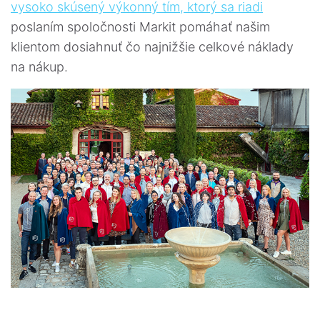
vysoko skúsený výkonný tím, ktorý sa riadi
poslaním spoločnosti Markit pomáhať našim
klientom dosiahnuť čo najnižšie celkové náklady
na nákup.