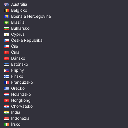
Austrália
Belgicko
Bosna a Hercegovina
Brazília
Bulharsko
Cyprus
Česká Republika
Čile
Čína
Dánsko
Estónsko
Filipíny
Fínsko
Francúzsko
Grécko
Holandsko
Hongkong
Chorvátsko
India
Indonézia
Írsko