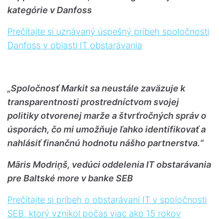
kategórie v Danfoss
Prečítajte si uznávaný úspešný príbeh spoločnosti
Danfoss v oblasti IT obstarávania
„Spoločnosť Markit sa neustále zaväzuje k
transparentnosti prostredníctvom svojej
politiky otvorenej marže a štvrťročných správ o
úsporách, čo mi umožňuje ľahko identifikovať a
nahlásiť finančnú hodnotu nášho partnerstva.“
Māris Modriņš, vedúci oddelenia IT obstarávania
pre Baltské more v banke SEB
Prečítajte si príbeh o obstarávaní IT v spoločnosti
SEB, ktorý vznikol počas viac ako 15 rokov