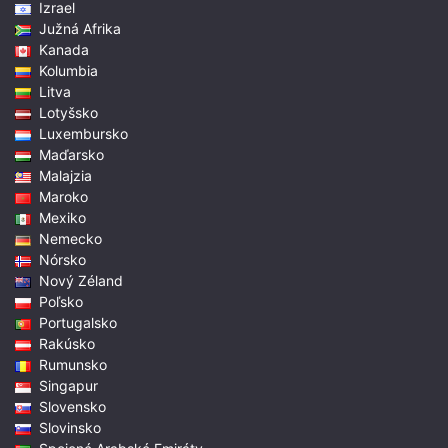
Izrael
Južná Afrika
Kanada
Kolumbia
Litva
Lotyšsko
Luxembursko
Maďarsko
Malajzia
Maroko
Mexiko
Nemecko
Nórsko
Nový Zéland
Poľsko
Portugalsko
Rakúsko
Rumunsko
Singapur
Slovensko
Slovinsko