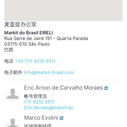
麦盖提办公室
Markit do Brasil EIRELI
Rua Serra de Jairé 191 - Quarta Parada
03175-010 São Paulo
巴西
电话
+55 (11) 4210 5511
电子邮件
Info@markit-brasil.com
Eric Arnon de Carvalho Moraes
帐号管理员
(11) 4210 5511
Eric.Moraes@markit.eu
Marco Evolini
区域国家经理