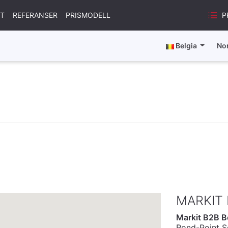
P
ET
REFERANSER
PRISMODELL
Belgia
No
MARKIT
Markit B2B B
Rond-Point 