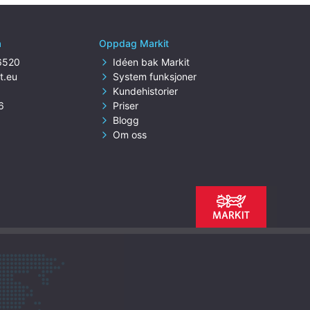
a
Oppdag Markit
6520
Idéen bak Markit
t.eu
System funksjoner
Kundehistorier
6
Priser
Blogg
Om oss