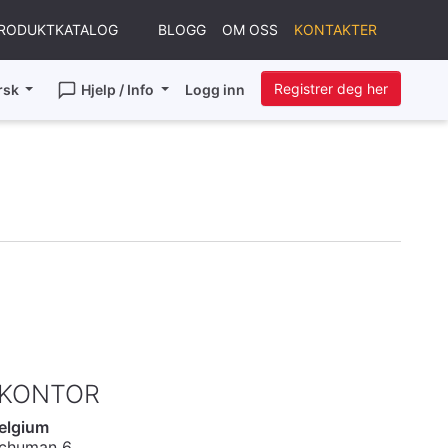
RODUKTKATALOG
BLOGG
OM OSS
KONTAKTER
Registrer deg her
rsk
Hjelp / Info
Logg inn
 KONTOR
elgium
Schuman 6