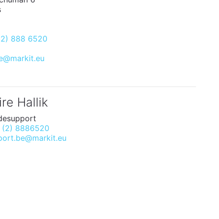
s
(2) 888 6520
be@markit.eu
ire Hallik
desupport
 (2) 8886520
port.be@markit.eu