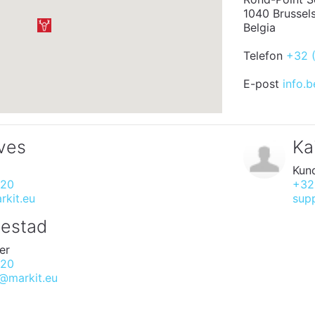
1040 Brussel
Belgia
Telefon
+32 
E-post
info.
ves
Ka
Kun
520
+32
kit.eu
sup
bestad
er
520
@markit.eu