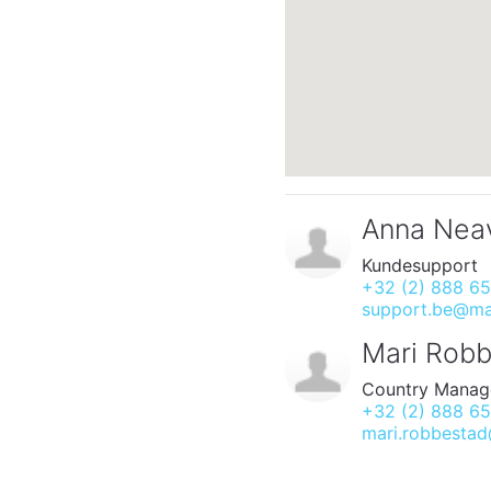
Anna Nea
Kundesupport
+32 (2) 888 6
support.be@mar
Mari Rob
Country Manag
+32 (2) 888 6
mari.robbestad