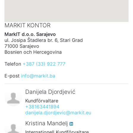
MARKIT KONTOR
MarkIT d.o.o. Sarajevo
ul. Josipa Štadlera br. 6, Stari Grad
71000 Sarajevo
Bosnien och Hercegovina
Telefon
+387 (33) 922 777
E-post
info@markit.ba
Danijela Djordjević
Kundförvaltare
+38163441894
danijela.djordjevic@markit.eu
Kristina Mandelj
Internationell Kundförvaltare