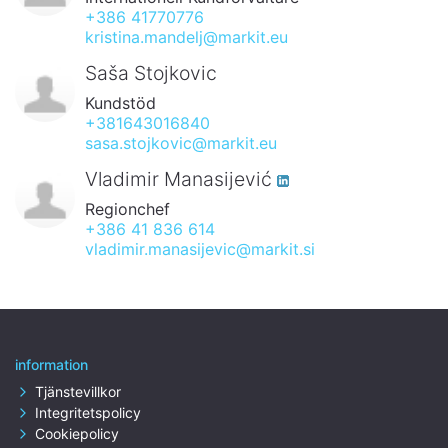
+386 41770776
kristina.mandelj@markit.eu
Saša Stojkovic
Kundstöd
+381643016840
sasa.stojkovic@markit.eu
Vladimir Manasijević
Regionchef
+386 41 836 614
vladimir.manasijevic@markit.si
information
Tjänstevillkor
Integritetspolicy
Cookiepolicy