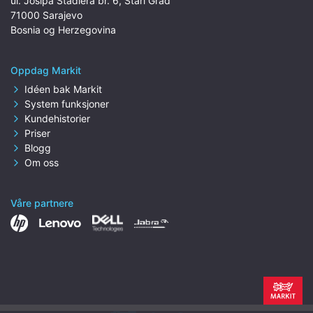
ul. Josipa Štadlera br. 6, Stari Grad
71000 Sarajevo
Bosnia og Herzegovina
Oppdag Markit
Idéen bak Markit
System funksjoner
Kundehistorier
Priser
Blogg
Om oss
Våre partnere