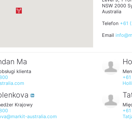
NSW 2000 S
Australia
Telefon
+61 
Email
info@ma
ndan Ma
Ho
obsługi klienta
Mene
5800
+61
stralia.com
Hol
molenkova
Ta
nedżer Krajowy
Mię
5800
+61
kova@markit-australia.com
Tat