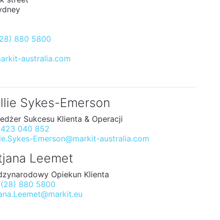
ydney
(28) 880 5800
rkit-australia.com
llie Sykes-Emerson
dżer Sukcesu Klienta & Operacji
 423 040 852
lie.Sykes-Emerson@markit-australia.com
tjana Leemet
dzynarodowy Opiekun Klienta
 (28) 880 5800
jana.Leemet@markit.eu