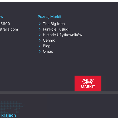
t w
Poznaj Markit
0 5800
The Big Idea
stralia.com
Funkcje i usługi
Historie Użytkowników
Cennik
Blog
O nas
 krajach