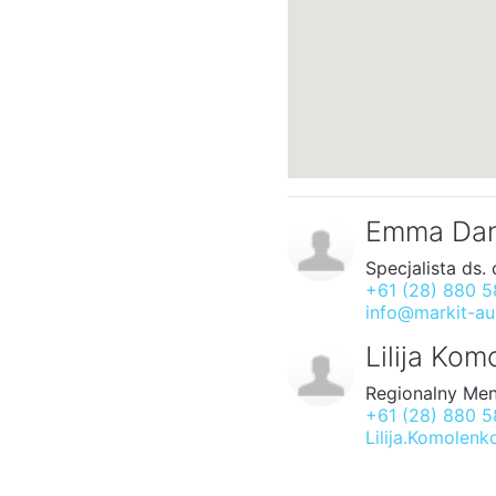
Emma Da
Specjalista ds. 
+61 (28) 880 
info@markit-au
Lilija Ko
Regionalny Me
+61 (28) 880 
Lilija.Komolen