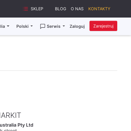
SKLEP
BLOG
O NAS
KONTAKTY
Zarejestruj
lia
Polski
Serwis
Zaloguj
ARKIT
stralia Pty Ltd
k street