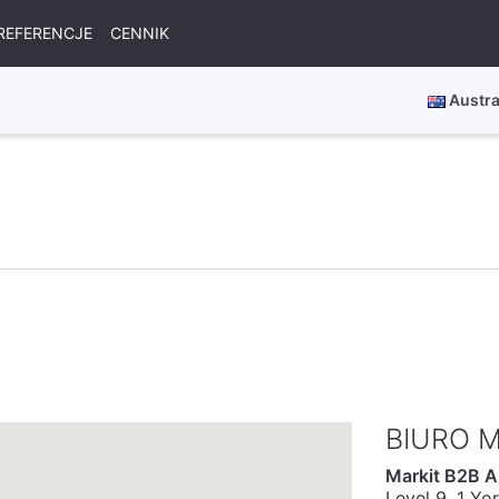
REFERENCJE
CENNIK
Austra
BIURO M
Markit B2B Au
Level 9, 1 Yor