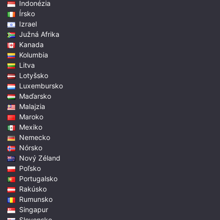
Indonézia
Írsko
Izrael
Južná Afrika
Kanada
Kolumbia
Litva
Lotyšsko
Luxembursko
Maďarsko
Malajzia
Maroko
Mexiko
Nemecko
Nórsko
Nový Zéland
Poľsko
Portugalsko
Rakúsko
Rumunsko
Singapur
Slovensko