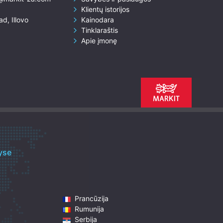
Klientų istorijos
ad, Illovo
Kainodara
Tinklaraštis
Apie įmonę
yse
Prancūzija
Rumunija
Serbija