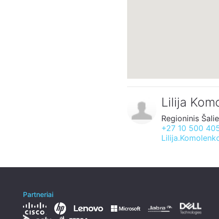
Lilija Ko
Regioninis Šali
+27 10 500 40
Lilija.Komolen
Partneriai