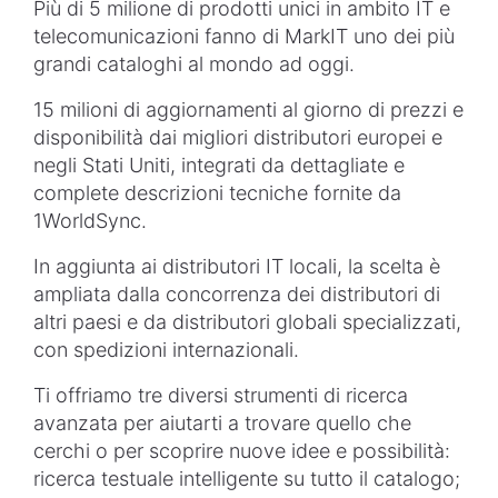
Più
di 5
milione
di
prodotti
unici
in
ambito
IT e
telecomunicazioni
fanno
di
MarkIT
uno
dei
più
grandi
cataloghi
al
mondo
ad
oggi
.
15
milioni
di
aggiornamenti
al
giorno
di
prezzi
e
disponibilità
dai
migliori
distributori
europei
e
negli
Stati
Uniti
,
integrati
da
dettagliate
e
complete
descrizioni
tecniche
fornite
da
1WorldSync.
In
aggiunta
ai
distributori
IT
locali
, la
scelta
è
ampliata
dalla
concorrenza
dei
distributori
di
altri
paesi
e da
distributori
globali
specializzati
,
con
spedizioni
internazionali
.
Ti
offriamo
tre
diversi
strumenti
di
ricerca
avanzata
per
aiutarti
a
trovare
quello
che
cerchi
o per
scoprire
nuove
idee
e
possibilità
:
ricerca
testuale
intelligente
su
tutto
il
catalogo
;