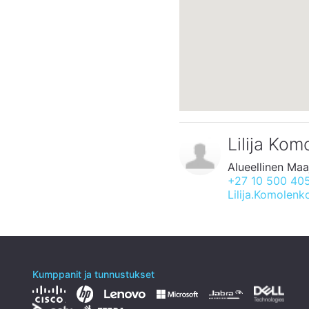
Lilija Ko
Alueellinen Maa
+27 10 500 40
Lilija.Komolen
Kumppanit ja tunnustukset