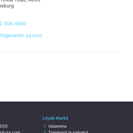
esburg
10 500 4050
nfo@markit-za.com
Löydä Markit
4050
Ideamme
kit-za.com
Toiminnot ja palvelut