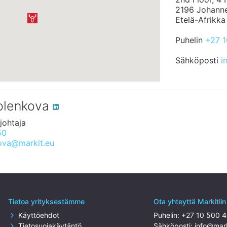
2196 Johann
Etelä-Afrikka
Puhelin
+27 
Sähköposti
i
molenkova
johtaja
50
kova@markit.eu
Tietoa yrityksestämme
Ota yhteyttä Markitiin
Käyttöehdot
Puhelin:
+27 10 500 
Tietosuojakäytäntö
Sähköposti:
info@mar