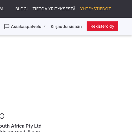
PA
BLOGI
TIETOA YRITYKSESTÄ
YHTEYSTIEDOT
Rekisteröidy
Asiakaspalvelu
Kirjaudu sisään
TO
uth Africa Pty Ltd
ricker road, Illovo