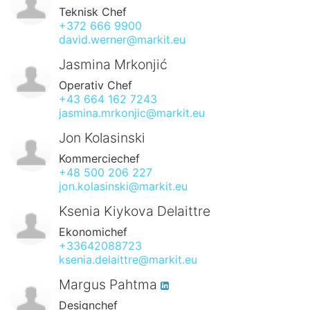
Teknisk Chef
+372 666 9900
david.werner@markit.eu
Jasmina Mrkonjić
Operativ Chef
+43 664 162 7243
jasmina.mrkonjic@markit.eu
Jon Kolasinski
Kommerciechef
+48 500 206 227
jon.kolasinski@markit.eu
Ksenia Kiykova Delaittre
Ekonomichef
+33642088723
ksenia.delaittre@markit.eu
Margus Pahtma
Designchef