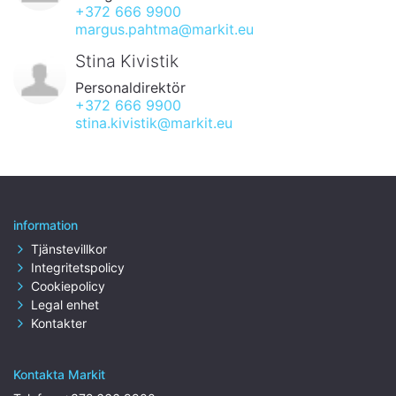
+372 666 9900
margus.pahtma@markit.eu
Stina Kivistik
Personaldirektör
+372 666 9900
stina.kivistik@markit.eu
information
Tjänstevillkor
Integritetspolicy
Cookiepolicy
Legal enhet
Kontakter
Kontakta Markit