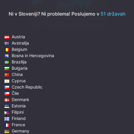
Ni v Sloveniji? Ni problema!
Poslujemo v
51 državah
Austria
Avstralija
Belgium
Bosna in Hercegovina
Brazilija
Bulgaria
China
Cyprus
Czech Republic
Čile
Denmark
Estonia
Filipini
Finland
France
Germany