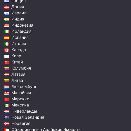
Греция
Дания
Израиль
Индия
Индонезия
Ирландия
Испания
Италия
Канада
Кипр
Китай
Колумбия
Латвия
Литва
Люксембург
Малайзия
Марокко
Мексика
Нидерланды
Новая Зеландия
Норвегия
Объединённые Арабские Эмираты