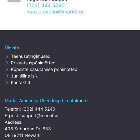
(302) 444 5240
marco.evolini@markit.us
Üldinfo
Teenusetingimused
Privaatsuspõhimõtted
Küpsiste kasutamise põhimõtted
Juriidiline isik
Kontaktid
Markit Ameerika Ühendriigid kontaktinfo
Telefon:
(302) 444 5240
E-post:
support@markit.us
Aadress:
406 Suburban Dr. 853
DE 19711 Newark