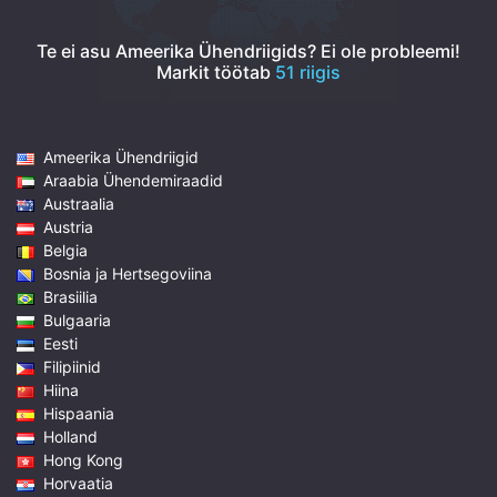
Te ei asu Ameerika Ühendriigids? Ei ole probleemi!
Markit töötab
51 riigis
Ameerika Ühendriigid
Araabia Ühendemiraadid
Austraalia
Austria
Belgia
Bosnia ja Hertsegoviina
Brasiilia
Bulgaaria
Eesti
Filipiinid
Hiina
Hispaania
Holland
Hong Kong
Horvaatia