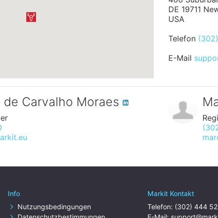
DE 19711 Ne
USA
Telefon
(302
E-Mail
suppo
n de Carvalho Moraes
Ma
er
Reg
0
(30
rkit.eu
marc
Info
Markit Kontakt
Nutzungsbedingungen
Telefon:
(302) 444 5
Datenschutzbestimmungen
E-Mail:
support@marki