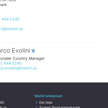
wark
) 444 5240
rt@markit.us
rco Evolini
ionaler Country Manager
2) 444 5240
o.evolini@markit.us
Markit entdecken
240
Die Idee
t.us
System Produktmerkmale