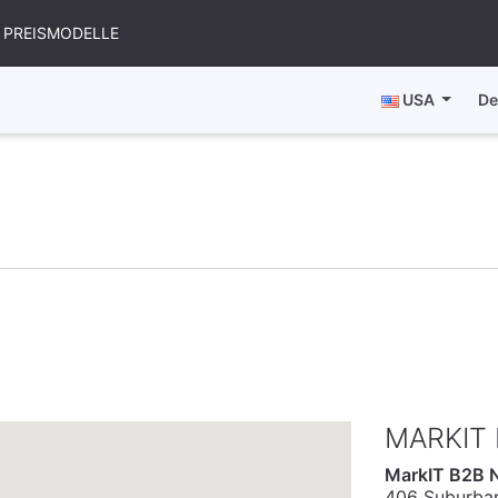
PREISMODELLE
USA
De
MARKIT
MarkIT B2B N
406 Suburban