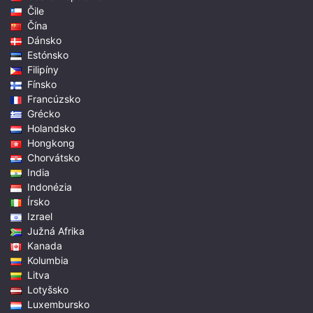
Čile
Čína
Dánsko
Estónsko
Filipíny
Fínsko
Francúzsko
Grécko
Holandsko
Hongkong
Chorvátsko
India
Indonézia
Írsko
Izrael
Južná Afrika
Kanada
Kolumbia
Litva
Lotyšsko
Luxembursko