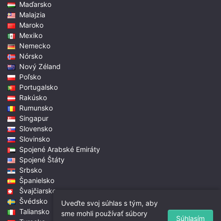
Maďarsko
Malajzia
Maroko
Mexiko
Nemecko
Nórsko
Nový Zéland
Poľsko
Portugalsko
Rakúsko
Rumunsko
Singapur
Slovensko
Slovinsko
Spojené Arabské Emiráty
Spojené Štáty
Srbsko
Španielsko
Švajčiarsko
Švédsko
Uveďte svoj súhlas s tým, aby
Taliansko
sme mohli používať súbory
Súhlasím