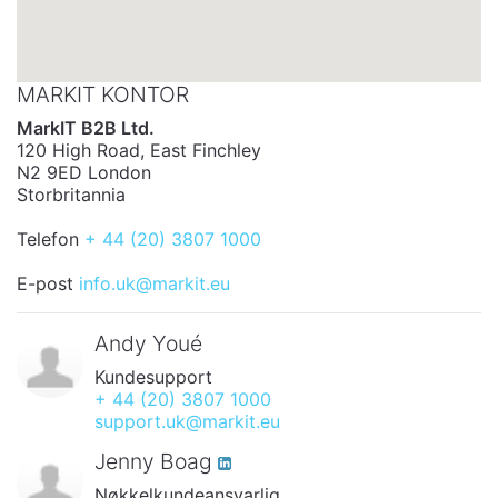
MARKIT KONTOR
MarkIT B2B Ltd.
120 High Road, East Finchley
N2 9ED London
Storbritannia
Telefon
+ 44 (20) 3807 1000
E-post
info.uk@markit.eu
Andy Youé
Kundesupport
+ 44 (20) 3807 1000
support.uk@markit.eu
Jenny Boag
Nøkkelkundeansvarlig