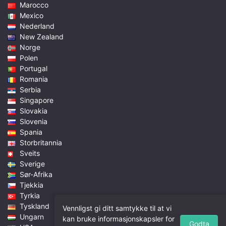
Marocco
Mexico
Nederland
New Zealand
Norge
Polen
Portugal
Romania
Serbia
Singapore
Slovakia
Slovenia
Spania
Storbritannia
Sveits
Sverige
Sør-Afrika
Tjekkia
Tyrkia
Tyskland
Vennligst gi ditt samtykke til at vi
Ungarn
kan bruke informasjonskapsler for
Godta