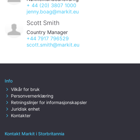
+ 44 (20) 3807 1000
jenny.boag@markit.eu
Scott Smith
Country Manager
+44 7917 796529
scott.smith@markit.eu
Info
Vilkår for bruk
Personvernerklæring
Retningslinjer for informasjonskapsler
Juridisk enhet
Kontakter
Kontakt Markit i Storbritannia