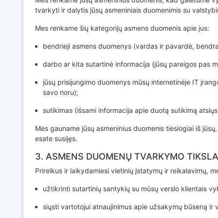
tvarkyti ir dalytis jūsų asmeniniais duomenimis su valstyb
Mes renkame šių kategorijų asmens duomenis apie jus:
bendrieji asmens duomenys (vardas ir pavardė, bendra
darbo ar kita sutartinė informacija (jūsų pareigos pas mū
jūsų prisijungimo duomenys mūsų internetinėje IT įrangos 
savo noru);
sutikimas (išsami informacija apie duotą sutikimą atsiųs
Mes gauname jūsų asmeninius duomenis tiesiogiai iš jūsų,
esate susijęs.
3. ASMENS DUOMENŲ TVARKYMO TIKSLA
Prireikus ir laikydamiesi vietinių įstatymų ir reikalavimų,
užtikrinti sutartinių santykių su mūsų verslo klientais 
siųsti vartotojui atnaujinimus apie užsakymų būseną ir v