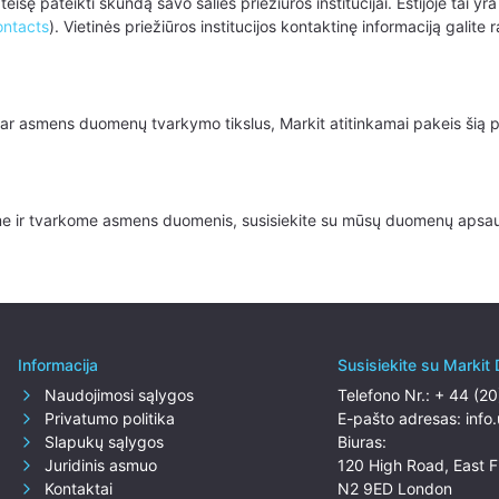
 teisę pateikti skundą savo šalies priežiūros institucijai. Estijoje tai
ontacts
). Vietinės priežiūros institucijos kontaktinę informaciją galite 
 asmens duomenų tvarkymo tikslus, Markit atitinkamai pakeis šią poli
ame ir tvarkome asmens duomenis, susisiekite su mūsų duomenų apsa
Informacija
Susisiekite su Markit D
Naudojimosi sąlygos
Telefono Nr.:
+ 44 (2
Privatumo politika
E-pašto adresas:
info
Slapukų sąlygos
Biuras:
Juridinis asmuo
120 High Road, East F
Kontaktai
N2 9ED London