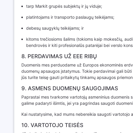
tarp Markit grupės subjektų ir jų viduje;
platintojams ir transporto paslaugų teikėjams;
debesų saugyklų teikėjams; ir
kitoms trečiosioms šalims (tokioms kaip mokesčių, audito i
bendrovės ir kiti profesionalūs patarėjai bei verslo kons
8. PERDAVIMAS UŽ EEE RIBŲ
Duomenis mes perduodame už Europos ekonominės erdvės (EEE
duomenų apsaugos įstatymus. Tokie perdavimai gali būti g
jūs turite teisę gauti pritaikytų tinkamų apsaugos priemo
9. ASMENS DUOMENŲ SAUGOJIMAS
Paprastai mes tvarkome vartotojų asmeninius duomenis suta
galime padaryti išimtis, jei yra pagrindas saugoti duomenis 
Kai nustatysime, kad mums nebereikia saugoti vartotojo a
10. VARTOTOJO TEISĖS