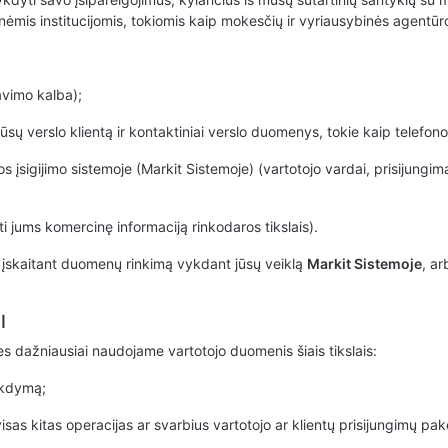
inėmis institucijomis, tokiomis kaip mokesčių ir vyriausybinės agentūr
vimo kalba);
sų verslo klientą ir kontaktiniai verslo duomenys, tokie kaip telefono 
įsigijimo sistemoje (Markit Sistemoje) (vartotojo vardai, prisijungimai
ti jums komercinę informaciją rinkodaros tikslais).
 įskaitant duomenų rinkimą vykdant jūsų veiklą
Markit Sistemoje
, ar
I
 mes dažniausiai naudojame vartotojo duomenis šiais tikslais:
vykdymą;
isas kitas operacijas ar svarbius vartotojo ar klientų prisijungimų pak