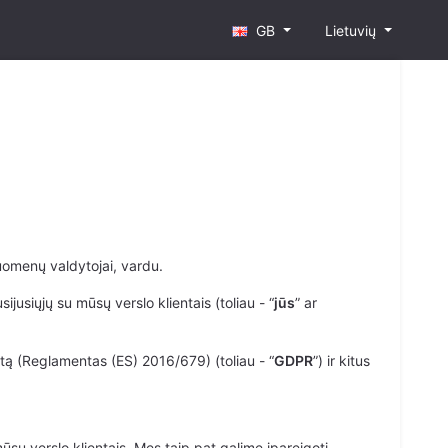
GB
Lietuvių
duomenų valdytojai, vardu.
siųjų su mūsų verslo klientais (toliau - “
jūs
” ar
 (Reglamentas (ES) 2016/679) (toliau - “
GDPR
”) ir kitus
ų verslo klientais. Mes taip pat galime įpareigoti