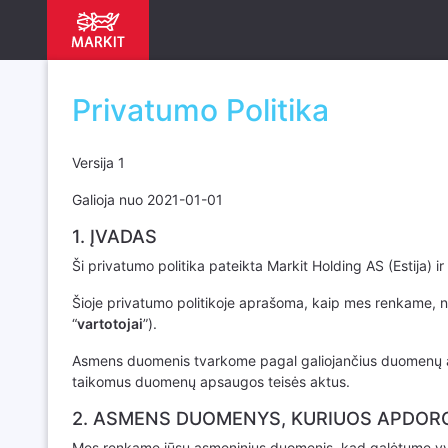
Privatumo Politika
Versija 1
Galioja nuo 2021-01-01
1. ĮVADAS
Ši privatumo politika pateikta Markit Holding AS (Estija) ir 
Šioje privatumo politikoje aprašoma, kaip mes renkame, na
“
vartotojai
”).
Asmens duomenis tvarkome pagal galiojančius duomenų ap
taikomus duomenų apsaugos teisės aktus.
2. ASMENS DUOMENYS, KURIUOS APDO
Mes renkame jūsų asmeninius duomenis, kad galėtume vykdyt