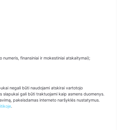
meris, finansiniai ir mokestiniai atskaitymai);
kai negali būti naudojami atskirai vartotojo
vejais slapukai gali būti traktuojami kaip asmens duomenys.
erdavimą, pakeisdamas interneto naršyklės nustatymus.
itikoje
.