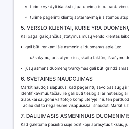
turime vykdyti išankstinį pardavimą ir po pardavimo, 
turime pagerinti klientų aptarnavimą ir sistemos ats
5. VERSLO KLIENTAI, KURIE YRA DUOMEN
Kai pagal galiojančius įstatymus mūsų verslo klientas la
gali būti renkami šie asmeniniai duomenys apie jus:
užsakymo, pristatymo ir sąskaitų faktūrų išrašymo d
jūsų asmens duomenų tvarkymas gali būti grindžiamas GD
6. SVETAINĖS NAUDOJIMAS
Markit naudoja slapukus, kad pagerintų savo paslaugų ir v
identifikavimui, tačiau jie gali būti tiesiogiai ar netiesiog
Slapukai saugomi vartotojo kompiuteryje ir iš ten perduod
Tačiau dėl to negalėsime visapusiškai išnaudoti Markit s
7. DALIJIMASIS ASMENINIAIS DUOMENIMI
Kad galėtume pasiekti šioje politikoje aprašytus tikslus,