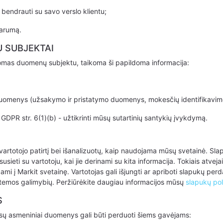
bendrauti su savo verslo klientu;
parumą.
Ų SUBJEKTAI
ikomas duomenų subjektu, taikoma ši papildoma informacija:
uomenys (užsakymo ir pristatymo duomenys, mokesčių identifikavimo nu
PR str. 6(1)(b) - užtikrinti mūsų sutartinių santykių įvykdymą.
artotojo patirtį bei išanalizuotų, kaip naudojama mūsų svetainė. Slapu
iai susieti su vartotoju, kai jie derinami su kita informacija. Tokiais at
ami į Markit svetainę. Vartotojas gali išjungti ar apriboti slapukų p
istemos galimybių. Peržiūrėkite daugiau informacijos mūsų
slapukų pol
S
 jūsų asmeniniai duomenys gali būti perduoti šiems gavėjams: