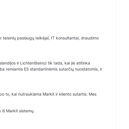
ir teisinių paslaugų teikėjai, IT konsultantai, draudimo
ijos ir Lichtenšteino) tik tada, kai jie atitinka
a remiantis ES standartinėmis sutarčių nuostatomis, ir
 to, kai nutraukiama Markit ir kliento sutartis. Mes
iš Markit sistemų.