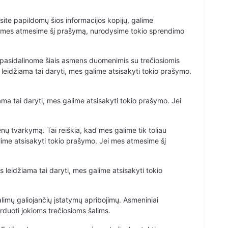
site papildomų šios informacijos kopijų, galime
Jei mes atmesime šį prašymą, nurodysime tokio sprendimo
s pasidalinome šiais asmens duomenimis su trečiosiomis
eidžiama tai daryti, mes galime atsisakyti tokio prašymo.
ama tai daryti, mes galime atsisakyti tokio prašymo. Jei
nų tvarkymą. Tai reiškia, kad mes galime tik toliau
ime atsisakyti tokio prašymo. Jei mes atmesime šį
leidžiama tai daryti, mes galime atsisakyti tokio
limų galiojančių įstatymų apribojimų. Asmeniniai
rduoti jokioms trečiosioms šalims.