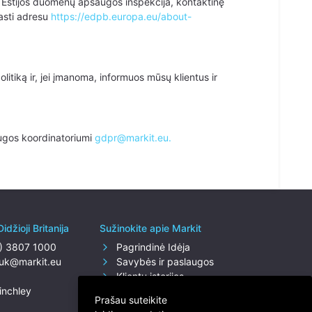
 yra Estijos duomenų apsaugos inspekcija, kontaktinę
rasti adresu
https://edpb.europa.eu/about-
tiką ir, jei įmanoma, informuos mūsų klientus ir
ugos koordinatoriumi
gdpr@markit.eu.
idžioji Britanija
Sužinokite apie Markit
0) 3807 1000
Pagrindinė Idėja
.uk@markit.eu
Savybės ir paslaugos
Klientų istorijos
inchley
Kainodara
Prašau suteikite
Tinklaraštis