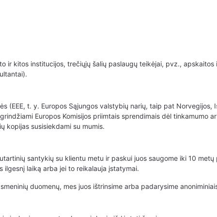
r kitos institucijos, trečiųjų šalių paslaugų teikėjai, pvz., apskaitos 
ultantai).
, t. y. Europos Sąjungos valstybių narių, taip pat Norvegijos, Island
rindžiami Europos Komisijos priimtais sprendimais dėl tinkamumo arb
nių kopijas susisiekdami su mumis.
rtinių santykių su klientu metu ir paskui juos saugome iki 10 metų po
ilgesnį laiką arba jei to reikalauja įstatymai.
smeninių duomenų, mes juos ištrinsime arba padarysime anoniminiais 