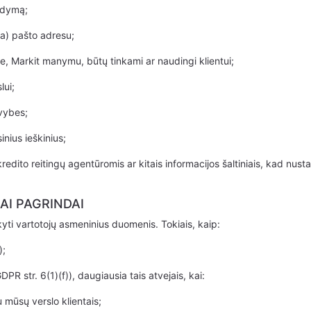
ykdymą;
rba) pašto adresu;
, Markit manymu, būtų tinkami ar naudingi klientui;
lui;
avybes;
inius ieškinius;
redito reitingų agentūromis ar kitais informacijos šaltiniais, kad nust
AI PAGRINDAI
kyti vartotojų asmeninius duomenis. Tokiais, kaip:
);
 str. 6(1)(f)), daugiausia tais atvejais, kai:
 mūsų verslo klientais;