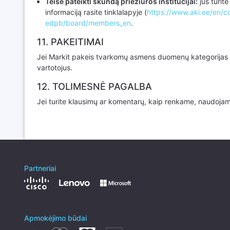
Teisė pateikti skundą priežiūros institucijai:
jūs turite
informaciją rasite tinklalapyje (
https://www.aki.ee/en/c
edpb/board/members_en
.
11. PAKEITIMAI
Jei Markit pakeis tvarkomų asmens duomenų kategorijas ar
vartotojus.
12. TOLIMESNĖ PAGALBA
Jei turite klausimų ar komentarų, kaip renkame, naudoj
Partneriai
Apmokėjimo būdai