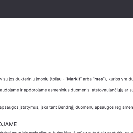
visų jos dukterinių įmonių (toliau - “
Markit
” arba “
mes
”), kurios yra 
udojame ir apdorojame asmeninius duomenis, atstovaujančiųjų ar susiju
saugos įstatymus, įskaitant Bendrąjį duomenų apsaugos reglamentą
ROJAME
i savo įsipareigojimus, kylančius iš mūsų sutartinių santykių su mūs