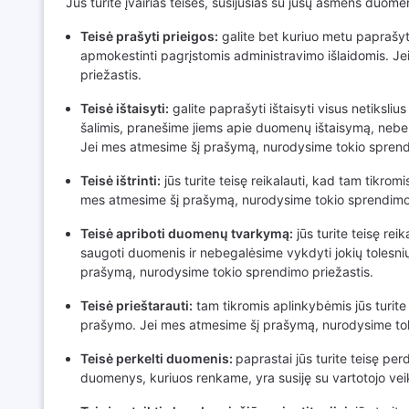
Jūs turite įvairias teises, susijusias su jūsų asmens duome
Teisė prašyti prieigos:
galite bet kuriuo metu paprašyti
apmokestinti pagrįstomis administravimo išlaidomis. J
priežastis.
Teisė ištaisyti:
galite paprašyti ištaisyti visus netiksl
šalimis, pranešime jiems apie duomenų ištaisymą, nebe
Jei mes atmesime šį prašymą, nurodysime tokio sprend
Teisė ištrinti:
jūs turite teisę reikalauti, kad tam tikro
mes atmesime šį prašymą, nurodysime tokio sprendimo 
Teisė apriboti duomenų tvarkymą:
jūs turite teisę re
saugoti duomenis ir nebegalėsime vykdyti jokių tolesn
prašymą, nurodysime tokio sprendimo priežastis.
Teisė prieštarauti:
tam tikromis aplinkybėmis jūs turite
prašymo. Jei mes atmesime šį prašymą, nurodysime tok
Teisė perkelti duomenis:
paprastai jūs turite teisę p
duomenys, kuriuos renkame, yra susiję su vartotojo veik