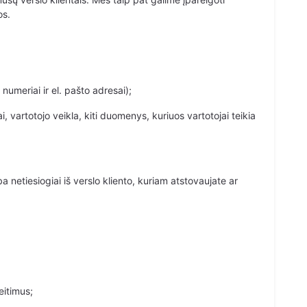
os.
numeriai ir el. pašto adresai);
, vartotojo veikla, kiti duomenys, kuriuos vartotojai teikia
ba netiesiogiai iš verslo kliento, kuriam atstovaujate ar
eitimus;