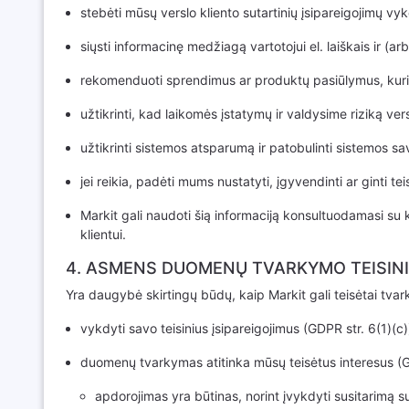
stebėti mūsų verslo kliento sutartinių įsipareigojimų v
siųsti informacinę medžiagą vartotojui el. laiškais ir (a
rekomenduoti sprendimus ar produktų pasiūlymus, kurie
užtikrinti, kad laikomės įstatymų ir valdysime riziką vers
užtikrinti sistemos atsparumą ir patobulinti sistemos s
jei reikia, padėti mums nustatyti, įgyvendinti ar ginti teis
Markit gali naudoti šią informaciją konsultuodamasi su k
klientui.
4. ASMENS DUOMENŲ TVARKYMO TEISINI
Yra daugybė skirtingų būdų, kaip Markit gali teisėtai tvar
vykdyti savo teisinius įsipareigojimus (GDPR str. 6(1)(c)
duomenų tvarkymas atitinka mūsų teisėtus interesus (GDPR
apdorojimas yra būtinas, norint įvykdyti susitarimą su