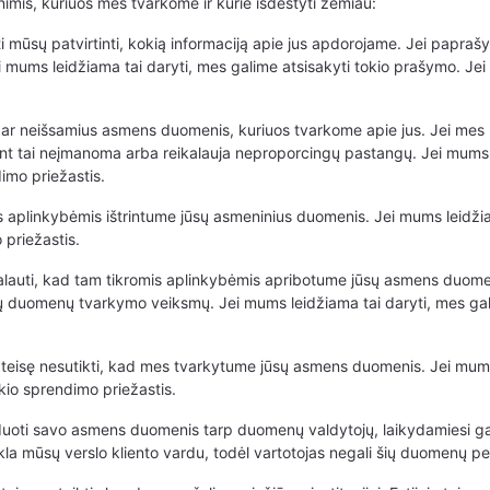
nimis, kuriuos mes tvarkome ir kurie išdėstyti žemiau:
 mūsų patvirtinti, kokią informaciją apie jus apdorojame. Jei paprašy
ei mums leidžiama tai daryti, mes galime atsisakyti tokio prašymo. 
ius ar neišsamius asmens duomenis, kuriuos tvarkome apie jus. Jei me
nt tai neįmanoma arba reikalauja neproporcingų pastangų. Jei mums l
imo priežastis.
mis aplinkybėmis ištrintume jūsų asmeninius duomenis. Jei mums leidži
priežastis.
ikalauti, kad tam tikromis aplinkybėmis apribotume jūsų asmens duome
ių duomenų tvarkymo veiksmų. Jei mums leidžiama tai daryti, mes gal
 teisę nesutikti, kad mes tvarkytume jūsų asmens duomenis. Jei mums 
io sprendimo priežastis.
erduoti savo asmens duomenis tarp duomenų valdytojų, laikydamiesi ga
la mūsų verslo kliento vardu, todėl vartotojas negali šių duomenų pe