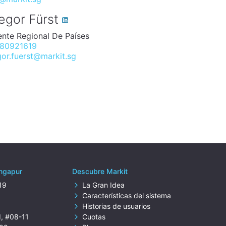
egor Fürst
nte Regional De Países
80921619
or.fuerst@markit.sg
ingapur
Descubre Markit
19
La Gran Idea
g
Características del sistema
Historias de usuarios
d, #08-11
Cuotas