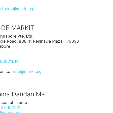
r.fuerst@markit.sg
 DE MARKIT
ngapore Pte. Ltd.
dge Road, #08-11 Peninsula Plaza, 179098
apore
80921619
rónico
info@markit.sg
ma Dandan Ma
ción al cliente
 3159 2222
o@markit.sg