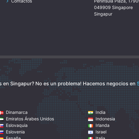
Contactos
Peninsula Plaza, 179
049909 Singapore
Singapur
s en Singapur? No es un problema!
Hacemos negocios en
Dinamarca
India
Emiratos Árabes Unidos
Indonesia
Eslovaquia
Irlanda
Eslovenia
Israel
España
Italia