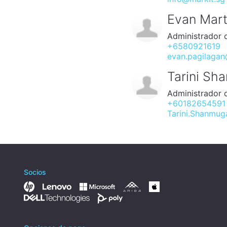
Evan Mart
Administrador 
+6580921619
evan.pagilagan
Tarini S
Administrador 
+60182654591
Tarini.Shanmu
Socios