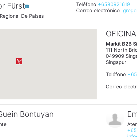
r Fürst
Teléfono
+6580921619
Correo electrónico
grego
Regional De Países
OFICINA
Markit B2B Si
111 North Bri
049909 Sing
Singapur
Teléfono
+65
Correo elect
 Suein Bontuyan
Em
nte
Aten
+65
inf