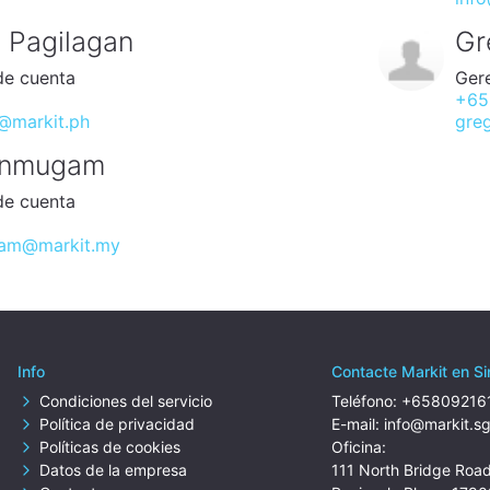
 Pagilagan
Gr
de cuenta
Gere
+65
@markit.ph
greg
hanmugam
de cuenta
gam@markit.my
Info
Contacte Markit en S
Condiciones del servicio
Teléfono:
+65809216
Política de privacidad
E-mail:
info@markit.s
Políticas de cookies
Oficina:
Datos de la empresa
111 North Bridge Roa